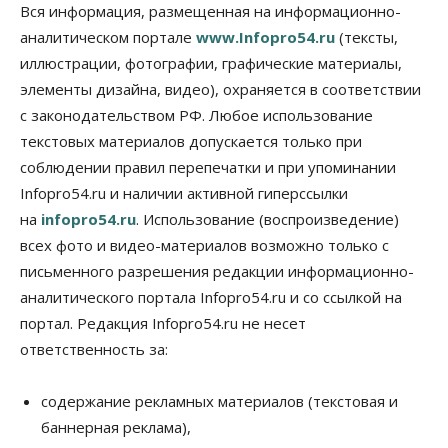
В Новосибирске прошёл митинг
Вся информация, размещенная на информационно-
против нового закона о памятниках
аналитическом портале
www.Infopro54.ru
(тексты,
07 Августа 2026, 18:00
иллюстрации, фотографии, графические материалы,
элементы дизайна, видео), охраняется в соответствии
Бизнес
В аэропорту Толмачёво завершены работы по
с законодательством РФ. Любое использование
бетонированию рулежных дорожек
текстовых материалов допускается только при
07 Августа 2026, 17:00
соблюдении правил перепечатки и при упоминании
Бизнес
Недвижимость
Общество
Infopro54.ru и наличии активной гиперссылки
Новосибирцы стали реже оформлять
на
infopro54.ru
. Использование (воспроизведение)
дома по упрощенной схеме
07 Августа 2026, 16:00
всех фото и видео-материалов возможно только с
письменного разрешения редакции информационно-
Власть
Общество
Право&Порядок
аналитического портала Infopro54.ru и со ссылкой на
Роспотребнадзор изъял почти полторы тонны
мяса в Новосибирской области
портал. Редакция Infopro54.ru не несет
07 Августа 2026, 15:00
ответственность за:
Финансы
Расходы новосибирцев на спорт выросли на 40%
содержание рекламных материалов (текстовая и
за полгода
баннерная реклама),
07 Августа 2026, 14:35