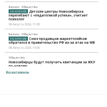
Бизнес
Общество
Детские центры Новосибирска
перегибают с «педагогикой успеха», считает
психолог
08 Августа 2026, 11:00
Бизнес
Общество
Союз продавцов маркетплейсов
обратился в правительство РФ из-за атак на WB
08 Августа 2026, 10:00
Общество
Новосибирцы будут получать квитанции за ЖКУ
по-новому
08 Августа 2026, 09:00
Все материалы
Бизнес
В Новосибирской области резко
сократился грузооборот в автоперевозках
07 Августа 2026, 19:00
Общество