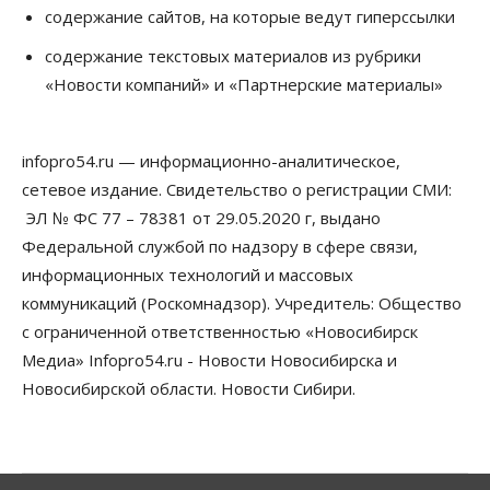
содержание сайтов, на которые ведут гиперссылки
Сибирские аграрии увеличивают посевы горчицы
содержание текстовых материалов из рубрики
07 Августа 2026, 14:00
«Новости компаний» и «Партнерские материалы»
Власть
В Новосибирске многодетным семьям вручили
сертификаты на покупку автомобилей
infopro54.ru — информационно-аналитическое,
07 Августа 2026, 13:55
сетевое издание. Свидетельство о регистрации СМИ:
ЭЛ № ФС 77 – 78381 от 29.05.2020 г, выдано
Авто
Общество
Треть автовладельцев в Новосибирской области
Федеральной службой по надзору в сфере связи,
«поставили машины на прикол»
информационных технологий и массовых
07 Августа 2026, 13:00
коммуникаций (Роскомнадзор). Учредитель: Общество
Власть
с ограниченной ответственностью «Новосибирск
Школы, библиотеки, пешеходные тротуары:
Медиа» Infopro54.ru - Новости Новосибирска и
депутаты Госдумы контролируют работы на
социальных объектах
Новосибирской области. Новости Сибири.
07 Августа 2026, 12:35
Общество
Синоптики рассказали о погоде в Новосибирске
на выходных