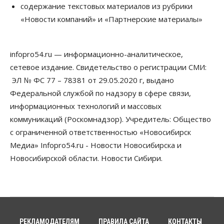
Спрос на машино-места в
содержание текстовых материалов из рубрики
Новосибирской области вырос в полтора раза
«Новости компаний» и «Партнерские материалы»
08 Августа 2026, 18:00
Общество
infopro54.ru — информационно-аналитическое,
К современному юридическому образованию в
России возникает много вопросов
сетевое издание. Свидетельство о регистрации СМИ:
08 Августа 2026, 17:00
ЭЛ № ФС 77 – 78381 от 29.05.2020 г, выдано
Федеральной службой по надзору в сфере связи,
Общество
Новосибирские вузы опубликовали
информационных технологий и массовых
приказы о зачислении на бюджетные места
коммуникаций (Роскомнадзор). Учредитель: Общество
08 Августа 2026, 16:00
с ограниченной ответственностью «Новосибирск
Общество
Технологии
Медиа» Infopro54.ru - Новости Новосибирска и
Искусственный интеллект впервые выписал
Новосибирской области. Новости Сибири.
штраф за борщевик
08 Августа 2026, 15:00
Авто
Продажи подержанных электромобилей в
Новосибирской области растут второй месяц
08 Августа 2026, 13:00
РЕКЛАМОДАТЕЛЯМ
ПРАВИЛА САЙТА
КОНТАКТЫ