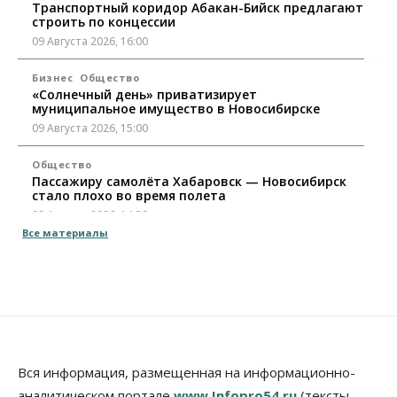
Транспортный коридор Абакан-Бийск предлагают
строить по концессии
09 Августа 2026, 16:00
Бизнес
Общество
«Солнечный день» приватизирует
муниципальное имущество в Новосибирске
09 Августа 2026, 15:00
Общество
Пассажиру самолёта Хабаровск — Новосибирск
стало плохо во время полета
09 Августа 2026, 14:30
Все материалы
Бизнес
Власть
Недвижимость
Торги по освоению «СмартСити» под
Новосибирском объявят в ближайшее время
09 Августа 2026, 14:00
Общество
Экстренное предупреждение из-за жары в
Новосибирске распространили спасатели
Вся информация, размещенная на информационно-
09 Августа 2026, 13:30
аналитическом портале
www.Infopro54.ru
(тексты,