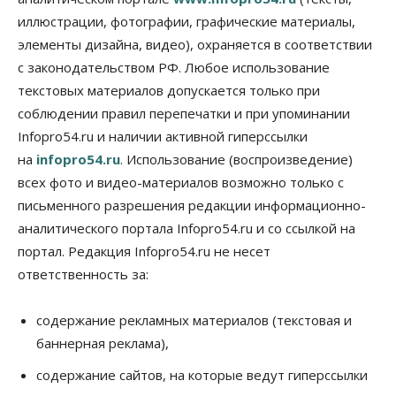
иллюстрации, фотографии, графические материалы,
Власть
Город
Общество
элементы дизайна, видео), охраняется в соответствии
Еще одна остановка «городской электрички»
появится в Новосибирске
с законодательством РФ. Любое использование
09 Августа 2026, 12:00
текстовых материалов допускается только при
соблюдении правил перепечатки и при упоминании
Общество
Места в колледжах Новосибирска будут
Infopro54.ru и наличии активной гиперссылки
«бронировать» со школы
на
infopro54.ru
. Использование (воспроизведение)
09 Августа 2026, 11:00
всех фото и видео-материалов возможно только с
Авто
Общество
письменного разрешения редакции информационно-
Не катастрофа, а стресс-тест: эксперт
аналитического портала Infopro54.ru и со ссылкой на
новосибирской сети СТО пояснил кому можно
заливать бензин Евро‑2
портал. Редакция Infopro54.ru не несет
09 Августа 2026, 10:00
ответственность за:
Бизнес
Общество
Работодатели Новосибирска заявили в центры
содержание рекламных материалов (текстовая и
занятости почти 32 тысячи вакансий
баннерная реклама),
09 Августа 2026, 09:00
содержание сайтов, на которые ведут гиперссылки
Бизнес
Общество