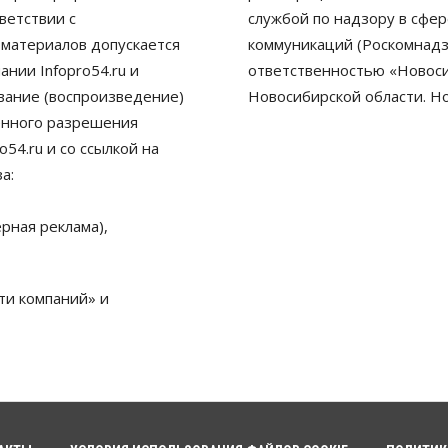
ветствии с
службой по надзору в сфе
 материалов допускается
коммуникаций (Роскомнадз
нии Infopro54.ru и
ответственностью «Новосиб
ование (воспроизведение)
Новосибирской области. Н
енного разрешения
54.ru и со ссылкой на
а:
рная реклама),
ти компаний» и