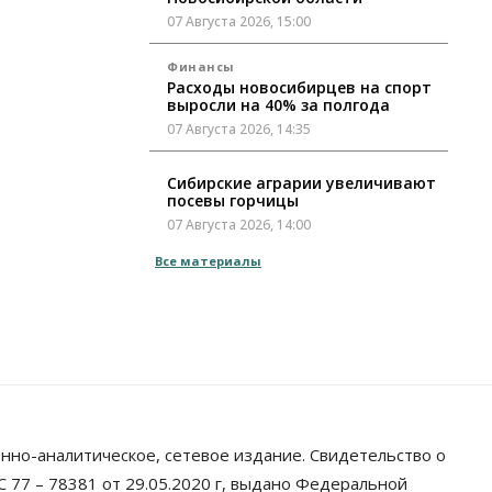
07 Августа 2026, 15:00
Финансы
Расходы новосибирцев на спорт
выросли на 40% за полгода
07 Августа 2026, 14:35
Сибирские аграрии увеличивают
посевы горчицы
07 Августа 2026, 14:00
Все материалы
Власть
В Новосибирске многодетным
семьям вручили сертификаты на
покупку автомобилей
07 Августа 2026, 13:55
Авто
Общество
Треть автовладельцев в
Новосибирской области
«поставили машины на прикол»
нно-аналитическое, сетевое издание. Свидетельство о
07 Августа 2026, 13:00
 77 – 78381 от 29.05.2020 г, выдано Федеральной