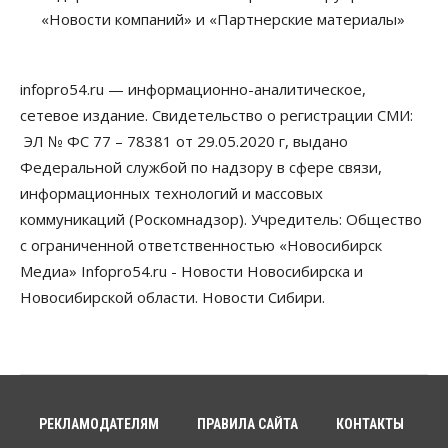
07 Августа 2026, 14:00
«Новости компаний» и «Партнерские материалы»
Власть
В Новосибирске многодетным семьям вручили
сертификаты на покупку автомобилей
infopro54.ru — информационно-аналитическое,
07 Августа 2026, 13:55
сетевое издание. Свидетельство о регистрации СМИ:
ЭЛ № ФС 77 – 78381 от 29.05.2020 г, выдано
Авто
Общество
Треть автовладельцев в Новосибирской области
Федеральной службой по надзору в сфере связи,
«поставили машины на прикол»
информационных технологий и массовых
07 Августа 2026, 13:00
коммуникаций (Роскомнадзор). Учредитель: Общество
Власть
с ограниченной ответственностью «Новосибирск
Школы, библиотеки, пешеходные тротуары:
Медиа» Infopro54.ru - Новости Новосибирска и
депутаты Госдумы контролируют работы на
социальных объектах
Новосибирской области. Новости Сибири.
07 Августа 2026, 12:35
Общество
Синоптики рассказали о погоде в Новосибирске
на выходных
07 Августа 2026, 12:00
РЕКЛАМОДАТЕЛЯМ
ПРАВИЛА САЙТА
КОНТАКТЫ