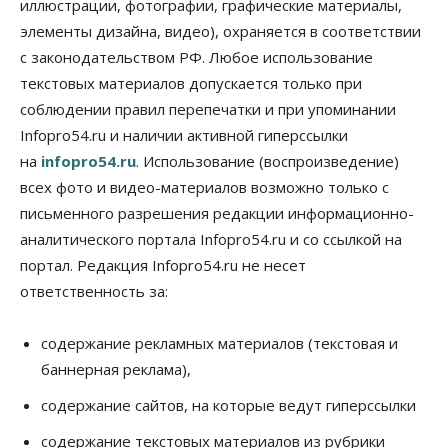
иллюстрации, фотографии, графические материалы,
элементы дизайна, видео), охраняется в соответствии
Бизнес
В аэропорту Толмачёво завершены работы по
с законодательством РФ. Любое использование
бетонированию рулежных дорожек
текстовых материалов допускается только при
07 Августа 2026, 17:00
соблюдении правил перепечатки и при упоминании
Бизнес
Недвижимость
Общество
Infopro54.ru и наличии активной гиперссылки
Новосибирцы стали реже оформлять
на
infopro54.ru
. Использование (воспроизведение)
дома по упрощенной схеме
07 Августа 2026, 16:00
всех фото и видео-материалов возможно только с
письменного разрешения редакции информационно-
Власть
Общество
Право&Порядок
аналитического портала Infopro54.ru и со ссылкой на
Роспотребнадзор изъял почти полторы тонны
мяса в Новосибирской области
портал. Редакция Infopro54.ru не несет
07 Августа 2026, 15:00
ответственность за:
Финансы
Расходы новосибирцев на спорт выросли на 40%
содержание рекламных материалов (текстовая и
за полгода
баннерная реклама),
07 Августа 2026, 14:35
содержание сайтов, на которые ведут гиперссылки
Сибирские аграрии увеличивают посевы горчицы
содержание текстовых материалов из рубрики