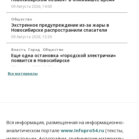
09 Августа 2026, 14:00
Общество
Экстренное предупреждение из-за жары в
Новосибирске распространили спасатели
09 Августа 2026, 13:30
Власть
Город
Общество
Еще одна остановка «городской электрички»
появится в Новосибирске
09 Августа 2026, 12:00
Все материалы
Общество
Места в колледжах Новосибирска будут
«бронировать» со школы
09 Августа 2026, 11:00
Авто
Общество
Не катастрофа, а стресс-тест: эксперт
новосибирской сети СТО пояснил кому можно
Вся информация, размещенная на информационно-
заливать бензин Евро‑2
аналитическом портале
www.Infopro54.ru
(тексты,
09 Августа 2026, 10:00
иллюстрации, фотографии, графические материалы,