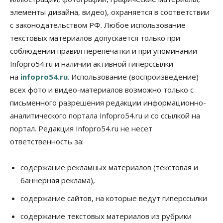
элементы дизайна, видео), охраняется в соответствии
Бизнес
Общество
Работодатели Новосибирска заявили в центры
с законодательством РФ. Любое использование
занятости почти 32 тысячи вакансий
текстовых материалов допускается только при
09 Августа 2026, 09:00
соблюдении правил перепечатки и при упоминании
Бизнес
Общество
Infopro54.ru и наличии активной гиперссылки
Спрос на машино-места в
на
infopro54.ru
. Использование (воспроизведение)
Новосибирской области вырос в полтора раза
08 Августа 2026, 18:00
всех фото и видео-материалов возможно только с
письменного разрешения редакции информационно-
Общество
аналитического портала Infopro54.ru и со ссылкой на
К современному юридическому образованию в
России возникает много вопросов
портал. Редакция Infopro54.ru не несет
08 Августа 2026, 17:00
ответственность за:
Общество
Новосибирские вузы опубликовали
содержание рекламных материалов (текстовая и
приказы о зачислении на бюджетные места
баннерная реклама),
08 Августа 2026, 16:00
содержание сайтов, на которые ведут гиперссылки
Общество
Технологии
Искусственный интеллект впервые выписал
содержание текстовых материалов из рубрики