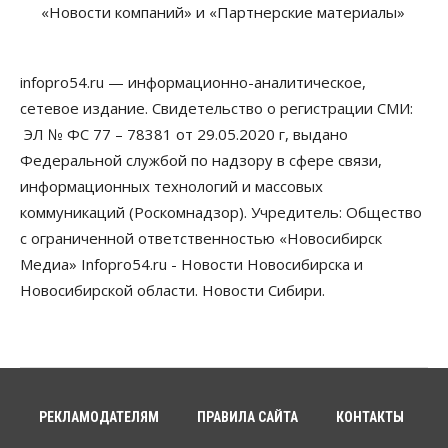
штраф за борщевик
«Новости компаний» и «Партнерские материалы»
08 Августа 2026, 15:00
Авто
infopro54.ru — информационно-аналитическое,
Продажи подержанных электромобилей в
Новосибирской области растут второй месяц
сетевое издание. Свидетельство о регистрации СМИ:
08 Августа 2026, 13:00
ЭЛ № ФС 77 – 78381 от 29.05.2020 г, выдано
Федеральной службой по надзору в сфере связи,
Бизнес
Общество
Детские центры Новосибирска
информационных технологий и массовых
перегибают с «педагогикой успеха», считает
коммуникаций (Роскомнадзор). Учредитель: Общество
психолог
08 Августа 2026, 11:00
с ограниченной ответственностью «Новосибирск
Медиа» Infopro54.ru - Новости Новосибирска и
Бизнес
Общество
Новосибирской области. Новости Сибири.
Союз продавцов маркетплейсов
обратился в правительство РФ из-за атак на WB
08 Августа 2026, 10:00
Общество
Новосибирцы будут получать квитанции за ЖКУ
по-новому
РЕКЛАМОДАТЕЛЯМ
ПРАВИЛА САЙТА
КОНТАКТЫ
08 Августа 2026, 09:00