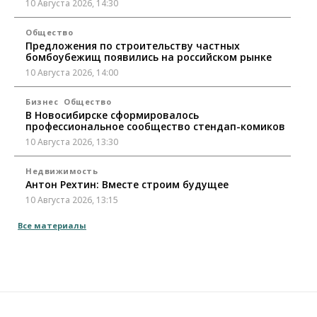
10 Августа 2026, 14:30
Общество
Предложения по строительству частных
бомбоубежищ появились на российском рынке
10 Августа 2026, 14:00
Бизнес
Общество
В Новосибирске сформировалось
профессиональное сообщество стендап-комиков
10 Августа 2026, 13:30
Недвижимость
Антон Рехтин: Вместе строим будущее
10 Августа 2026, 13:15
Все материалы
Бизнес
Общество
Цены в ресторанах Новосибирска выросли на 8%
10 Августа 2026, 13:00
Власть
Духовная и медицинская помощь: корабль-
церковь посетит 50 поселений Новосибирской