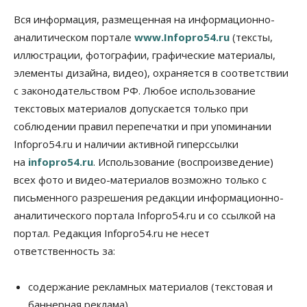
области
Вся информация, размещенная на информационно-
10 Августа 2026, 12:15
аналитическом портале
www.Infopro54.ru
(тексты,
Общество
иллюстрации, фотографии, графические материалы,
В Новосибирской области число дел о
элементы дизайна, видео), охраняется в соответствии
банкротстве с начала года выросло на 7,2 %
10 Августа 2026, 12:00
с законодательством РФ. Любое использование
текстовых материалов допускается только при
Общество
соблюдении правил перепечатки и при упоминании
НГУ обновил рекорд по числу абитуриентов
Infopro54.ru и наличии активной гиперссылки
10 Августа 2026, 11:30
на
infopro54.ru
. Использование (воспроизведение)
Общество
всех фото и видео-материалов возможно только с
Полмиллиарда направят на доплаты
начальникам полиции Новосибирской области
письменного разрешения редакции информационно-
10 Августа 2026, 11:15
аналитического портала Infopro54.ru и со ссылкой на
портал. Редакция Infopro54.ru не несет
Финансы
ответственность за:
ПСБ нарастил объемы факторинга МСБ в
Новосибирской области
10 Августа 2026, 11:10
содержание рекламных материалов (текстовая и
баннерная реклама),
Власть
Недвижимость
Общество