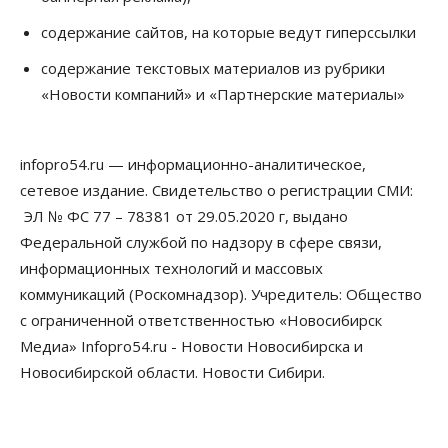
В Минстрое НСО объяснили, как планируют
содержание сайтов, на которые ведут гиперссылки
завершать долгострой на Серафимовича
10 Августа 2026, 11:00
содержание текстовых материалов из рубрики
«Новости компаний» и «Партнерские материалы»
Бизнес
Город
Общество
Большая часть улиц в Новосибирске закрыта для
движения самокатов
10 Августа 2026, 10:00
infopro54.ru — информационно-аналитическое,
сетевое издание. Свидетельство о регистрации СМИ:
Медицина
Наука
Общество
Новосибирский «Вектор» проводит исследование
ЭЛ № ФС 77 – 78381 от 29.05.2020 г, выдано
резистентности ВИЧ в трёх странах
Федеральной службой по надзору в сфере связи,
10 Августа 2026, 09:00
информационных технологий и массовых
коммуникаций (Роскомнадзор). Учредитель: Общество
Власть
Общество
Суд отменил дисквалификацию
с ограниченной ответственностью «Новосибирск
Валентина Пармона в кассации
Медиа» Infopro54.ru - Новости Новосибирска и
10 Августа 2026, 08:00
Новосибирской области. Новости Сибири.
Власть
Общество
Запуск проекта по малой авиации в регионах
Сибири откладывается