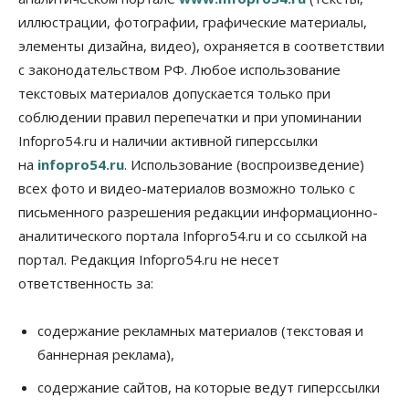
Россия построит в Киргизии новый кампус КРСУ:
30 гектаров, 15 тысяч студентов и 30 миллиардов
иллюстрации, фотографии, графические материалы,
рублей
элементы дизайна, видео), охраняется в соответствии
06 Августа 2026, 18:40
с законодательством РФ. Любое использование
Общество
текстовых материалов допускается только при
Новосибирским студентам помогают
соблюдении правил перепечатки и при упоминании
адаптироваться к учебе через культуру
Infopro54.ru и наличии активной гиперссылки
06 Августа 2026, 18:00
на
infopro54.ru
. Использование (воспроизведение)
Бизнес
Власть
Недвижимость
всех фото и видео-материалов возможно только с
Застройщики продавливают компромиссы по
площади участков для КРТ в Новосибирске
письменного разрешения редакции информационно-
06 Августа 2026, 17:30
аналитического портала Infopro54.ru и со ссылкой на
портал. Редакция Infopro54.ru не несет
Бизнес
Недвижимость
Общество
ответственность за:
Около Заельцовского бора Новосибирска
началось строительство термального комплекса
06 Августа 2026, 17:00
содержание рекламных материалов (текстовая и
баннерная реклама),
Общество
Право&Порядок
Подозреваемых в похищении человека
содержание сайтов, на которые ведут гиперссылки
задержали в Новосибирске
06 Августа 2026, 16:15