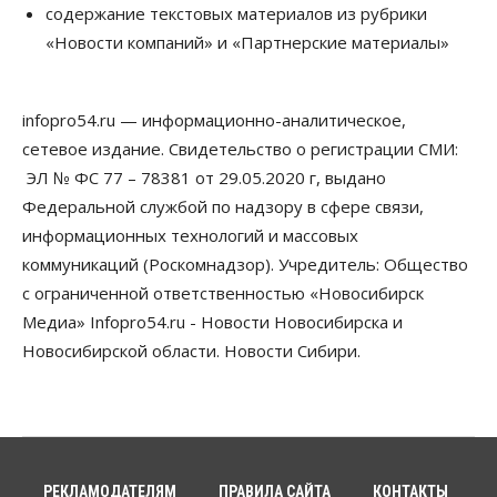
содержание текстовых материалов из рубрики
«Новости компаний» и «Партнерские материалы»
Общество
Пенсионеры старше 80 лет в Новосибирской
области получили повышенные пенсии
06 Августа 2026, 16:00
infopro54.ru — информационно-аналитическое,
сетевое издание. Свидетельство о регистрации СМИ:
Финансы
Россияне оформили ипотечных кредитов на 2,6
ЭЛ № ФС 77 – 78381 от 29.05.2020 г, выдано
трлн рублей
Федеральной службой по надзору в сфере связи,
06 Августа 2026, 15:53
информационных технологий и массовых
коммуникаций (Роскомнадзор). Учредитель: Общество
Власть
Думская гонка в Новосибирской области
с ограниченной ответственностью «Новосибирск
обойдется без самовыдвиженцев
Медиа» Infopro54.ru - Новости Новосибирска и
06 Августа 2026, 15:00
Новосибирской области. Новости Сибири.
Бизнес
Власть
Общество
Правительство России продлило разрешение на
выпуск бензина «Евро-3»
06 Августа 2026, 14:00
Общество
РЕКЛАМОДАТЕЛЯМ
ПРАВИЛА САЙТА
КОНТАКТЫ