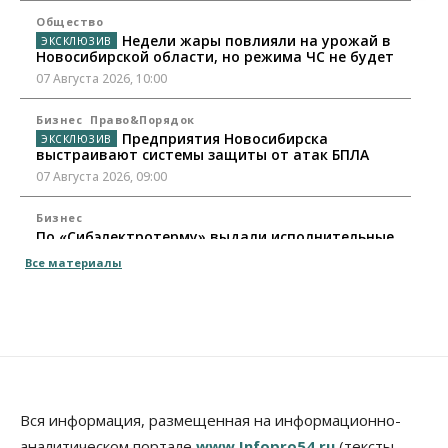
Общество
Недели жары повлияли на урожай в
Новосибирской области, но режима ЧС не будет
07 Августа 2026, 10:00
Бизнес
Право&Порядок
Предприятия Новосибирска
выстраивают системы защиты от атак БПЛА
07 Августа 2026, 09:00
Бизнес
По «Сибэлектротерму» выдали исполнительные
листы на полмиллиарда рублей
Все материалы
07 Августа 2026, 08:00
Бизнес
Власть
Медицина
Общество
Искусственный интеллект предлагают
привлекать к разработке новых лекарств в
России
06 Августа 2026, 19:00
Вся информация, размещенная на информационно-
Мировые И Федеральные Новости
аналитическом портале
www.Infopro54.ru
(тексты,