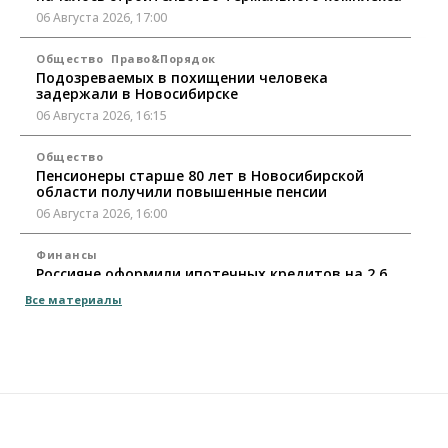
06 Августа 2026, 17:00
Общество
Право&Порядок
Подозреваемых в похищении человека
задержали в Новосибирске
06 Августа 2026, 16:15
Общество
Пенсионеры старше 80 лет в Новосибирской
области получили повышенные пенсии
06 Августа 2026, 16:00
Финансы
Россияне оформили ипотечных кредитов на 2,6
трлн рублей
Все материалы
06 Августа 2026, 15:53
Власть
Думская гонка в Новосибирской области
обойдется без самовыдвиженцев
06 Августа 2026, 15:00