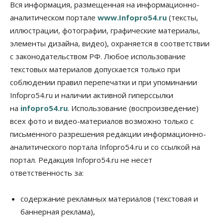
Бизнес
Власть
Общество
Вся информация, размещенная на информационно-
Правительство России продлило разрешение на
аналитическом портале
www.Infopro54.ru
(тексты,
выпуск бензина «Евро-3»
иллюстрации, фотографии, графические материалы,
06 Августа 2026, 14:00
элементы дизайна, видео), охраняется в соответствии
Общество
с законодательством РФ. Любое использование
«За тех, у кого от 270 баллов,
настоящая борьба»: вузы настойчиво
текстовых материалов допускается только при
обзванивают новосибирских высокобалльников
соблюдении правил перепечатки и при упоминании
перед зачислением
Infopro54.ru и наличии активной гиперссылки
06 Августа 2026, 13:00
на
infopro54.ru
. Использование (воспроизведение)
Власть
всех фото и видео-материалов возможно только с
Режим ЧС ввели в Омской области из-за засухи
письменного разрешения редакции информационно-
06 Августа 2026, 12:15
аналитического портала Infopro54.ru и со ссылкой на
Власть
Общество
портал. Редакция Infopro54.ru не несет
Новосибирск готовится к визиту Владимира
ответственность за:
Путина
06 Августа 2026, 12:05
содержание рекламных материалов (текстовая и
Бизнес
Недвижимость
Общество
баннерная реклама),
Росреестр назвал главные причины
отказов в регистрации недвижимости в НСО