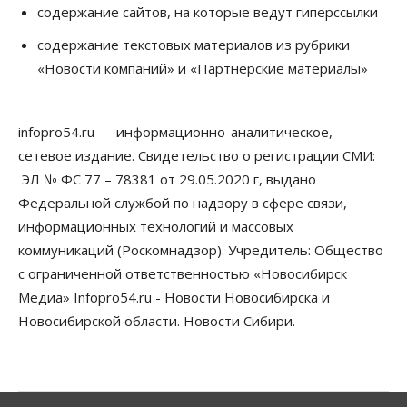
содержание сайтов, на которые ведут гиперссылки
06 Августа 2026, 12:00
содержание текстовых материалов из рубрики
Телекоммуникации
«Новости компаний» и «Партнерские материалы»
В 16 населённых пунктах Мошковского района
модернизировали мобильную связь
06 Августа 2026, 11:35
infopro54.ru — информационно-аналитическое,
Бизнес
Право&Порядок
ПроБизнес
сетевое издание. Свидетельство о регистрации СМИ:
Злоумышленники опять атакуют
новосибирские компании через электронную
ЭЛ № ФС 77 – 78381 от 29.05.2020 г, выдано
почту
Федеральной службой по надзору в сфере связи,
06 Августа 2026, 11:00
информационных технологий и массовых
коммуникаций (Роскомнадзор). Учредитель: Общество
Общество
Медики готовятся к второму пику активности
с ограниченной ответственностью «Новосибирск
клещей в Новосибирской области
Медиа» Infopro54.ru - Новости Новосибирска и
06 Августа 2026, 10:00
Новосибирской области. Новости Сибири.
Общество
Из-за жары в Европе оливковое масло
в Новосибирске может снова подорожать
06 Августа 2026, 09:00