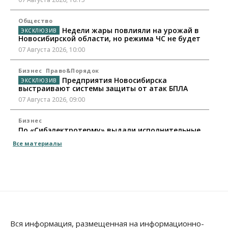
Общество
Недели жары повлияли на урожай в
Новосибирской области, но режима ЧС не будет
07 Августа 2026, 10:00
Бизнес
Право&Порядок
Предприятия Новосибирска
выстраивают системы защиты от атак БПЛА
07 Августа 2026, 09:00
Бизнес
По «Сибэлектротерму» выдали исполнительные
листы на полмиллиарда рублей
Все материалы
07 Августа 2026, 08:00
Бизнес
Власть
Медицина
Общество
Искусственный интеллект предлагают
привлекать к разработке новых лекарств в
России
06 Августа 2026, 19:00
Вся информация, размещенная на информационно-