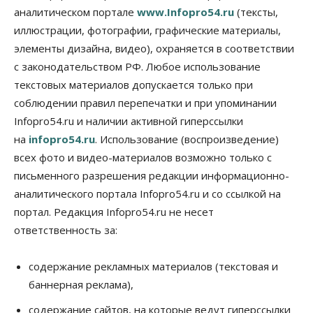
Мировые И Федеральные Новости
аналитическом портале
www.Infopro54.ru
(тексты,
Россия построит в Киргизии новый кампус КРСУ:
30 гектаров, 15 тысяч студентов и 30 миллиардов
иллюстрации, фотографии, графические материалы,
рублей
элементы дизайна, видео), охраняется в соответствии
06 Августа 2026, 18:40
с законодательством РФ. Любое использование
Общество
текстовых материалов допускается только при
Новосибирским студентам помогают
соблюдении правил перепечатки и при упоминании
адаптироваться к учебе через культуру
Infopro54.ru и наличии активной гиперссылки
06 Августа 2026, 18:00
на
infopro54.ru
. Использование (воспроизведение)
Бизнес
Власть
Недвижимость
всех фото и видео-материалов возможно только с
Застройщики продавливают компромиссы по
площади участков для КРТ в Новосибирске
письменного разрешения редакции информационно-
06 Августа 2026, 17:30
аналитического портала Infopro54.ru и со ссылкой на
портал. Редакция Infopro54.ru не несет
Бизнес
Недвижимость
Общество
ответственность за:
Около Заельцовского бора Новосибирска
началось строительство термального комплекса
06 Августа 2026, 17:00
содержание рекламных материалов (текстовая и
баннерная реклама),
Общество
Право&Порядок
Подозреваемых в похищении человека
содержание сайтов, на которые ведут гиперссылки
задержали в Новосибирске