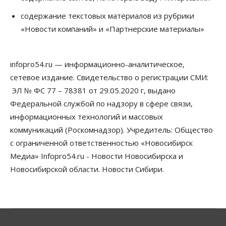
06 Августа 2026, 16:15
содержание текстовых материалов из рубрики
«Новости компаний» и «Партнерские материалы»
Общество
Пенсионеры старше 80 лет в Новосибирской
области получили повышенные пенсии
06 Августа 2026, 16:00
infopro54.ru — информационно-аналитическое,
сетевое издание. Свидетельство о регистрации СМИ:
Финансы
Россияне оформили ипотечных кредитов на 2,6
ЭЛ № ФС 77 – 78381 от 29.05.2020 г, выдано
трлн рублей
Федеральной службой по надзору в сфере связи,
06 Августа 2026, 15:53
информационных технологий и массовых
коммуникаций (Роскомнадзор). Учредитель: Общество
Власть
Думская гонка в Новосибирской области
с ограниченной ответственностью «Новосибирск
обойдется без самовыдвиженцев
Медиа» Infopro54.ru - Новости Новосибирска и
06 Августа 2026, 15:00
Новосибирской области. Новости Сибири.
Бизнес
Власть
Общество
Правительство России продлило разрешение на
выпуск бензина «Евро-3»
06 Августа 2026, 14:00