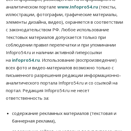
07 Августа 2026, 12:35
аналитическом портале
www.Infopro54.ru
(тексты,
Общество
иллюстрации, фотографии, графические материалы,
Синоптики рассказали о погоде в Новосибирске
элементы дизайна, видео), охраняется в соответствии
на выходных
с законодательством РФ. Любое использование
07 Августа 2026, 12:00
текстовых материалов допускается только при
Общество
соблюдении правил перепечатки и при упоминании
Жители Новосибирска смогут добровольно
Infopro54.ru и наличии активной гиперссылки
повысить свою пенсию
07 Августа 2026, 11:30
на
infopro54.ru
. Использование (воспроизведение)
всех фото и видео-материалов возможно только с
Общество
письменного разрешения редакции информационно-
Деньгами будут распоряжаться дети: в десяти
школах Новосибирской области введут
аналитического портала Infopro54.ru и со ссылкой на
инициативное бюджетирование
портал. Редакция Infopro54.ru не несет
07 Августа 2026, 11:00
ответственность за:
Общество
Право&Порядок
В Новосибирске руководителя отдела полиции
содержание рекламных материалов (текстовая и
заключили под стражу
баннерная реклама),
07 Августа 2026, 10:15