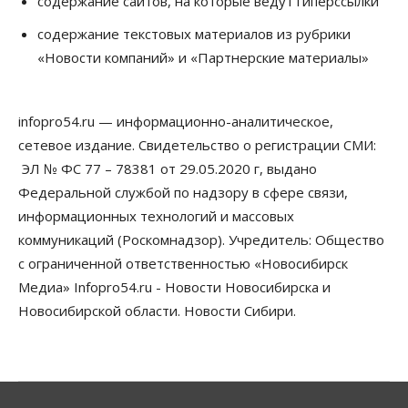
содержание сайтов, на которые ведут гиперссылки
Общество
Недели жары повлияли на урожай в
содержание текстовых материалов из рубрики
Новосибирской области, но режима ЧС не будет
«Новости компаний» и «Партнерские материалы»
07 Августа 2026, 10:00
Бизнес
Право&Порядок
Предприятия Новосибирска
infopro54.ru — информационно-аналитическое,
выстраивают системы защиты от атак БПЛА
сетевое издание. Свидетельство о регистрации СМИ:
07 Августа 2026, 09:00
ЭЛ № ФС 77 – 78381 от 29.05.2020 г, выдано
Бизнес
Федеральной службой по надзору в сфере связи,
По «Сибэлектротерму» выдали исполнительные
информационных технологий и массовых
листы на полмиллиарда рублей
07 Августа 2026, 08:00
коммуникаций (Роскомнадзор). Учредитель: Общество
с ограниченной ответственностью «Новосибирск
Бизнес
Власть
Медицина
Общество
Медиа» Infopro54.ru - Новости Новосибирска и
Искусственный интеллект предлагают
привлекать к разработке новых лекарств в
Новосибирской области. Новости Сибири.
России
06 Августа 2026, 19:00
Мировые И Федеральные Новости
Россия построит в Киргизии новый кампус КРСУ: