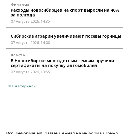
Финансы
Расходы новосибирцев на спорт выросли на 40%
за полгода
07 Августа 2026, 14:35
Сибирские аграрии увеличивают посевы горчицы
07 Августа 2026, 14:00
Власть
В Новосибирске многодетным семьям вручили
сертификаты на покупку автомобилей
07 Августа 2026, 13:55
Авто
Общество
Все материалы
Треть автовладельцев в Новосибирской области
«поставили машины на прикол»
07 Августа 2026, 13:00
Власть
Школы, библиотеки, пешеходные тротуары:
депутаты Госдумы контролируют работы на
социальных объектах
Вся информация, размещенная на информационно-