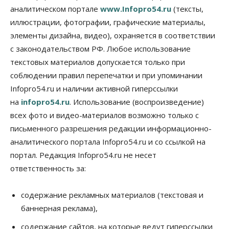
07 Августа 2026, 10:15
аналитическом портале
www.Infopro54.ru
(тексты,
иллюстрации, фотографии, графические материалы,
Общество
элементы дизайна, видео), охраняется в соответствии
Недели жары повлияли на урожай в
Новосибирской области, но режима ЧС не будет
с законодательством РФ. Любое использование
07 Августа 2026, 10:00
текстовых материалов допускается только при
соблюдении правил перепечатки и при упоминании
Бизнес
Право&Порядок
Infopro54.ru и наличии активной гиперссылки
Предприятия Новосибирска
выстраивают системы защиты от атак БПЛА
на
infopro54.ru
. Использование (воспроизведение)
07 Августа 2026, 09:00
всех фото и видео-материалов возможно только с
письменного разрешения редакции информационно-
Бизнес
По «Сибэлектротерму» выдали исполнительные
аналитического портала Infopro54.ru и со ссылкой на
листы на полмиллиарда рублей
портал. Редакция Infopro54.ru не несет
07 Августа 2026, 08:00
ответственность за:
Бизнес
Власть
Медицина
Общество
Искусственный интеллект предлагают
содержание рекламных материалов (текстовая и
привлекать к разработке новых лекарств в
России
баннерная реклама),
06 Августа 2026, 19:00
содержание сайтов, на которые ведут гиперссылки