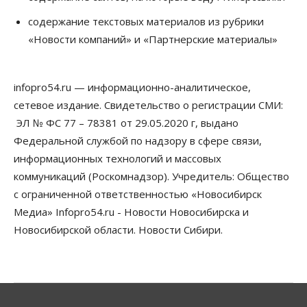
Мировые И Федеральные Новости
содержание текстовых материалов из рубрики
Россия построит в Киргизии новый кампус КРСУ:
30 гектаров, 15 тысяч студентов и 30 миллиардов
«Новости компаний» и «Партнерские материалы»
рублей
06 Августа 2026, 18:40
infopro54.ru — информационно-аналитическое,
Общество
Новосибирским студентам помогают
сетевое издание. Свидетельство о регистрации СМИ:
адаптироваться к учебе через культуру
ЭЛ № ФС 77 – 78381 от 29.05.2020 г, выдано
06 Августа 2026, 18:00
Федеральной службой по надзору в сфере связи,
Бизнес
Власть
Недвижимость
информационных технологий и массовых
Застройщики продавливают компромиссы по
коммуникаций (Роскомнадзор). Учредитель: Общество
площади участков для КРТ в Новосибирске
с ограниченной ответственностью «Новосибирск
06 Августа 2026, 17:30
Медиа» Infopro54.ru - Новости Новосибирска и
Бизнес
Недвижимость
Общество
Новосибирской области. Новости Сибири.
Около Заельцовского бора Новосибирска
началось строительство термального комплекса
06 Августа 2026, 17:00
Общество
Право&Порядок
Подозреваемых в похищении человека