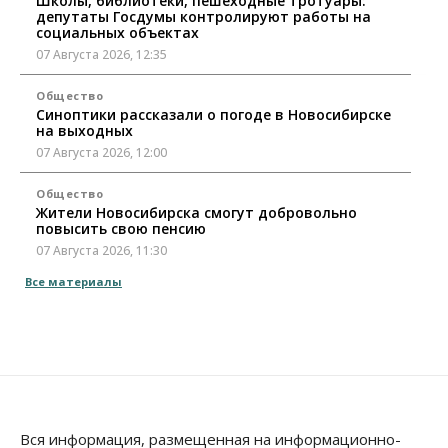
Школы, библиотеки, пешеходные тротуары:
депутаты Госдумы контролируют работы на
социальных объектах
07 Августа 2026, 12:35
Общество
Синоптики рассказали о погоде в Новосибирске
на выходных
07 Августа 2026, 12:00
Общество
Жители Новосибирска смогут добровольно
повысить свою пенсию
07 Августа 2026, 11:30
Все материалы
Общество
Деньгами будут распоряжаться дети: в десяти
школах Новосибирской области введут
инициативное бюджетирование
07 Августа 2026, 11:00
Общество
Право&Порядок
В Новосибирске руководителя отдела полиции
Вся информация, размещенная на информационно-
заключили под стражу