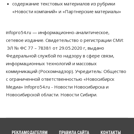
Бизнес
Власть
содержание текстовых материалов из рубрики
Независимые АЗС Новосибирска
«Новости компаний» и «Партнерские материалы»
получают до 20% топлива, прописанного в
контрактах
05 Августа 2026, 17:00
infopro54.ru — информационно-аналитическое,
Власть
сетевое издание. Свидетельство о регистрации СМИ:
Губернатор поблагодарил новосибирских
строителей за вклад в развитие региона
ЭЛ № ФС 77 – 78381 от 29.05.2020 г, выдано
05 Августа 2026, 16:40
Федеральной службой по надзору в сфере связи,
информационных технологий и массовых
Бизнес
Общество
коммуникаций (Роскомнадзор). Учредитель: Общество
Самые популярные у
предпринимателей сферы бизнеса назвали в
с ограниченной ответственностью «Новосибирск
Новосибирске
Медиа» Infopro54.ru - Новости Новосибирска и
05 Августа 2026, 16:00
Новосибирской области. Новости Сибири.
Недвижимость
Летний марафон скидок в ГК «Расцветай — до 16
августа
05 Августа 2026, 15:55
Недвижимость
Общество
РЕКЛАМОДАТЕЛЯМ
ПРАВИЛА САЙТА
КОНТАКТЫ