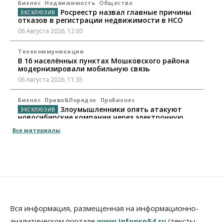
Бизнес
Недвижимость
Общество
Росреестр назвал главные причины
отказов в регистрации недвижимости в НСО
06 Августа 2026, 12:00
Телекоммуникации
В 16 населённых пунктах Мошковского района
модернизировали мобильную связь
06 Августа 2026, 11:35
Бизнес
Право&Порядок
ПроБизнес
Злоумышленники опять атакуют
новосибирские компании через электронную
почту
Все материалы
06 Августа 2026, 11:00
Общество
Медики готовятся к второму пику активности
клещей в Новосибирской области
06 Августа 2026, 10:00
Общество
Вся информация, размещенная на информационно-
Из-за жары в Европе оливковое масло
аналитическом портале
www.Infopro54.ru
(тексты,