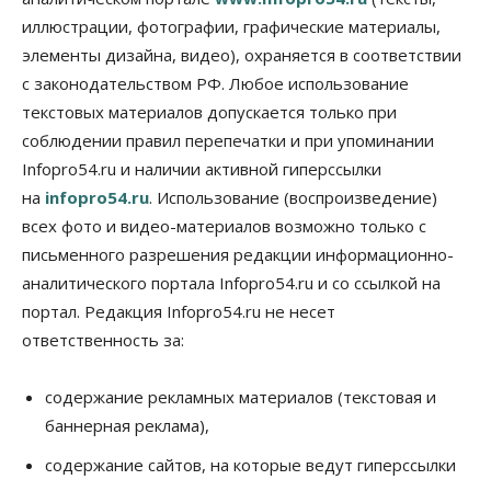
в Новосибирске может снова подорожать
иллюстрации, фотографии, графические материалы,
06 Августа 2026, 09:00
элементы дизайна, видео), охраняется в соответствии
Бизнес
Недвижимость
с законодательством РФ. Любое использование
Застройщики Новосибирска
доплатили налоги на сумму почти 700 млн рублей
текстовых материалов допускается только при
06 Августа 2026, 08:00
соблюдении правил перепечатки и при упоминании
Infopro54.ru и наличии активной гиперссылки
Бизнес
Власть
на
infopro54.ru
. Использование (воспроизведение)
От регоператора Новосибирска потребовали
погасить долги на два миллиарда
всех фото и видео-материалов возможно только с
05 Августа 2026, 19:00
письменного разрешения редакции информационно-
аналитического портала Infopro54.ru и со ссылкой на
Власть
Отставки И Назначения
Министра транспорта Новосибирской области
портал. Редакция Infopro54.ru не несет
будут согласовывать в Москве
ответственность за:
05 Августа 2026, 18:30
Власть
Город
Общество
содержание рекламных материалов (текстовая и
В мэрии Новосибирска объяснили ситуацию с
баннерная реклама),
пешеходной зоной на улице Ленина
05 Августа 2026, 18:00
содержание сайтов, на которые ведут гиперссылки