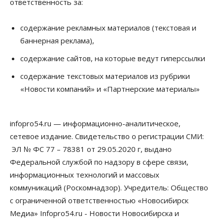
ответственность за:
Авто
Общество
Не катастрофа, а стресс-тест: эксперт
новосибирской сети СТО пояснил кому можно
содержание рекламных материалов (текстовая и
заливать бензин Евро‑2
баннерная реклама),
09 Августа 2026, 10:00
содержание сайтов, на которые ведут гиперссылки
Бизнес
Общество
Работодатели Новосибирска заявили в центры
содержание текстовых материалов из рубрики
занятости почти 32 тысячи вакансий
«Новости компаний» и «Партнерские материалы»
09 Августа 2026, 09:00
Бизнес
Общество
infopro54.ru — информационно-аналитическое,
Спрос на машино-места в
Новосибирской области вырос в полтора раза
сетевое издание. Свидетельство о регистрации СМИ:
08 Августа 2026, 18:00
ЭЛ № ФС 77 – 78381 от 29.05.2020 г, выдано
Федеральной службой по надзору в сфере связи,
Общество
К современному юридическому образованию в
информационных технологий и массовых
России возникает много вопросов
коммуникаций (Роскомнадзор). Учредитель: Общество
08 Августа 2026, 17:00
с ограниченной ответственностью «Новосибирск
Общество
Медиа» Infopro54.ru - Новости Новосибирска и
Новосибирские вузы опубликовали