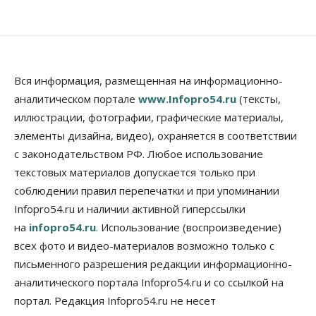
стало плохо во время полета
09 Августа 2026, 14:30
Бизнес
Власть
Недвижимость
Торги по освоению «СмартСити» под
Новосибирском объявят в ближайшее время
Вся информация, размещенная на информационно-
09 Августа 2026, 14:00
аналитическом портале
www.Infopro54.ru
(тексты,
иллюстрации, фотографии, графические материалы,
Общество
элементы дизайна, видео), охраняется в соответствии
Экстренное предупреждение из-за жары в
Новосибирске распространили спасатели
с законодательством РФ. Любое использование
09 Августа 2026, 13:30
текстовых материалов допускается только при
соблюдении правил перепечатки и при упоминании
Власть
Город
Общество
Еще одна остановка «городской электрички»
Infopro54.ru и наличии активной гиперссылки
появится в Новосибирске
на
infopro54.ru
. Использование (воспроизведение)
09 Августа 2026, 12:00
всех фото и видео-материалов возможно только с
Общество
письменного разрешения редакции информационно-
Места в колледжах Новосибирска будут
аналитического портала Infopro54.ru и со ссылкой на
«бронировать» со школы
портал. Редакция Infopro54.ru не несет
09 Августа 2026, 11:00