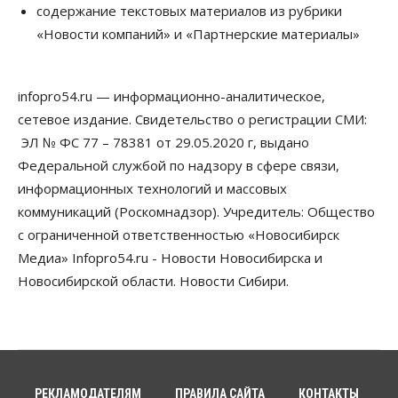
содержание текстовых материалов из рубрики
«Новости компаний» и «Партнерские материалы»
Общество
Пенсионеры старше 80 лет в Новосибирской
области получили повышенные пенсии
06 Августа 2026, 16:00
infopro54.ru — информационно-аналитическое,
сетевое издание. Свидетельство о регистрации СМИ:
Финансы
Россияне оформили ипотечных кредитов на 2,6
ЭЛ № ФС 77 – 78381 от 29.05.2020 г, выдано
трлн рублей
Федеральной службой по надзору в сфере связи,
06 Августа 2026, 15:53
информационных технологий и массовых
коммуникаций (Роскомнадзор). Учредитель: Общество
Власть
Думская гонка в Новосибирской области
с ограниченной ответственностью «Новосибирск
обойдется без самовыдвиженцев
Медиа» Infopro54.ru - Новости Новосибирска и
06 Августа 2026, 15:00
Новосибирской области. Новости Сибири.
Бизнес
Власть
Общество
Правительство России продлило разрешение на
выпуск бензина «Евро-3»
06 Августа 2026, 14:00
Общество
РЕКЛАМОДАТЕЛЯМ
ПРАВИЛА САЙТА
КОНТАКТЫ