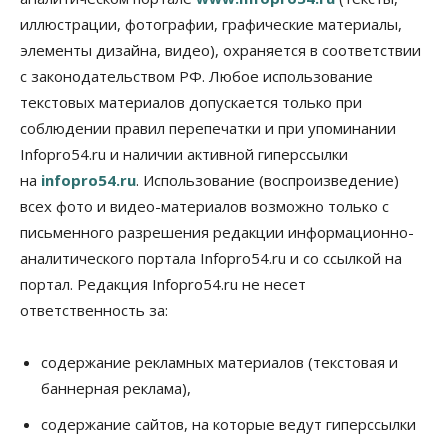
Россия построит в Киргизии новый кампус КРСУ:
30 гектаров, 15 тысяч студентов и 30 миллиардов
иллюстрации, фотографии, графические материалы,
рублей
элементы дизайна, видео), охраняется в соответствии
06 Августа 2026, 18:40
с законодательством РФ. Любое использование
Общество
текстовых материалов допускается только при
Новосибирским студентам помогают
соблюдении правил перепечатки и при упоминании
адаптироваться к учебе через культуру
Infopro54.ru и наличии активной гиперссылки
06 Августа 2026, 18:00
на
infopro54.ru
. Использование (воспроизведение)
Бизнес
Власть
Недвижимость
всех фото и видео-материалов возможно только с
Застройщики продавливают компромиссы по
площади участков для КРТ в Новосибирске
письменного разрешения редакции информационно-
06 Августа 2026, 17:30
аналитического портала Infopro54.ru и со ссылкой на
портал. Редакция Infopro54.ru не несет
Бизнес
Недвижимость
Общество
ответственность за:
Около Заельцовского бора Новосибирска
началось строительство термального комплекса
06 Августа 2026, 17:00
содержание рекламных материалов (текстовая и
баннерная реклама),
Общество
Право&Порядок
Подозреваемых в похищении человека
содержание сайтов, на которые ведут гиперссылки
задержали в Новосибирске
06 Августа 2026, 16:15