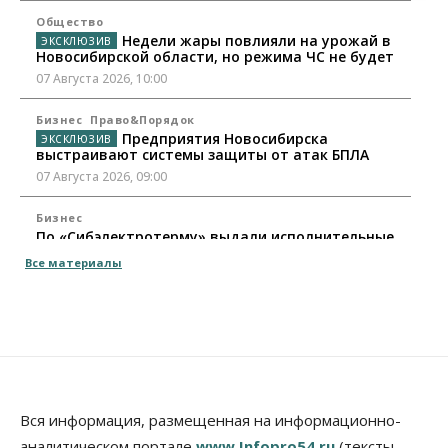
Общество
Недели жары повлияли на урожай в
Новосибирской области, но режима ЧС не будет
07 Августа 2026, 10:00
Бизнес
Право&Порядок
Предприятия Новосибирска
выстраивают системы защиты от атак БПЛА
07 Августа 2026, 09:00
Бизнес
По «Сибэлектротерму» выдали исполнительные
листы на полмиллиарда рублей
Все материалы
07 Августа 2026, 08:00
Бизнес
Власть
Медицина
Общество
Искусственный интеллект предлагают
привлекать к разработке новых лекарств в
России
06 Августа 2026, 19:00
Вся информация, размещенная на информационно-
Мировые И Федеральные Новости
аналитическом портале
www.Infopro54.ru
(тексты,