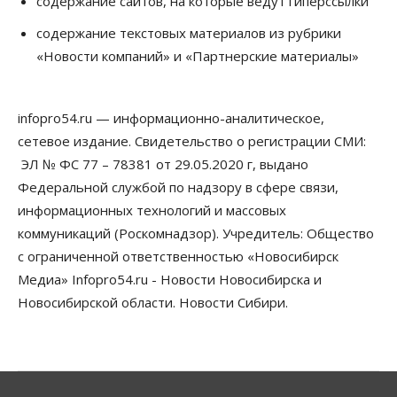
содержание сайтов, на которые ведут гиперссылки
Общество
Недели жары повлияли на урожай в
содержание текстовых материалов из рубрики
Новосибирской области, но режима ЧС не будет
«Новости компаний» и «Партнерские материалы»
07 Августа 2026, 10:00
Бизнес
Право&Порядок
Предприятия Новосибирска
infopro54.ru — информационно-аналитическое,
выстраивают системы защиты от атак БПЛА
сетевое издание. Свидетельство о регистрации СМИ:
07 Августа 2026, 09:00
ЭЛ № ФС 77 – 78381 от 29.05.2020 г, выдано
Бизнес
Федеральной службой по надзору в сфере связи,
По «Сибэлектротерму» выдали исполнительные
информационных технологий и массовых
листы на полмиллиарда рублей
07 Августа 2026, 08:00
коммуникаций (Роскомнадзор). Учредитель: Общество
с ограниченной ответственностью «Новосибирск
Бизнес
Власть
Медицина
Общество
Медиа» Infopro54.ru - Новости Новосибирска и
Искусственный интеллект предлагают
привлекать к разработке новых лекарств в
Новосибирской области. Новости Сибири.
России
06 Августа 2026, 19:00
Мировые И Федеральные Новости
Россия построит в Киргизии новый кампус КРСУ: