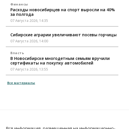
Финансы
Расходы новосибирцев на спорт выросли на 40%
за полгода
07 Августа 2026, 14:35
Сибирские аграрии увеличивают посевы горчицы
07 Августа 2026, 14:00
Власть
В Новосибирске многодетным семьям вручили
сертификаты на покупку автомобилей
07 Августа 2026, 13:55
Авто
Общество
Все материалы
Треть автовладельцев в Новосибирской области
«поставили машины на прикол»
07 Августа 2026, 13:00
Власть
Школы, библиотеки, пешеходные тротуары:
депутаты Госдумы контролируют работы на
социальных объектах
Вся информация, размещенная на информационно-