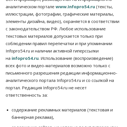
07 Августа 2026, 12:35
аналитическом портале
www.Infopro54.ru
(тексты,
Общество
иллюстрации, фотографии, графические материалы,
Синоптики рассказали о погоде в Новосибирске
элементы дизайна, видео), охраняется в соответствии
на выходных
с законодательством РФ. Любое использование
07 Августа 2026, 12:00
текстовых материалов допускается только при
Общество
соблюдении правил перепечатки и при упоминании
Жители Новосибирска смогут добровольно
Infopro54.ru и наличии активной гиперссылки
повысить свою пенсию
07 Августа 2026, 11:30
на
infopro54.ru
. Использование (воспроизведение)
всех фото и видео-материалов возможно только с
Общество
письменного разрешения редакции информационно-
Деньгами будут распоряжаться дети: в десяти
школах Новосибирской области введут
аналитического портала Infopro54.ru и со ссылкой на
инициативное бюджетирование
портал. Редакция Infopro54.ru не несет
07 Августа 2026, 11:00
ответственность за:
Общество
Право&Порядок
В Новосибирске руководителя отдела полиции
содержание рекламных материалов (текстовая и
заключили под стражу
баннерная реклама),
07 Августа 2026, 10:15