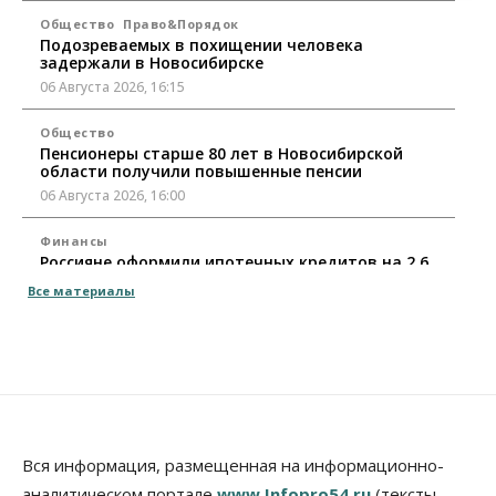
Общество
Право&Порядок
Подозреваемых в похищении человека
задержали в Новосибирске
06 Августа 2026, 16:15
Общество
Пенсионеры старше 80 лет в Новосибирской
области получили повышенные пенсии
06 Августа 2026, 16:00
Финансы
Россияне оформили ипотечных кредитов на 2,6
трлн рублей
Все материалы
06 Августа 2026, 15:53
Власть
Думская гонка в Новосибирской области
обойдется без самовыдвиженцев
06 Августа 2026, 15:00
Бизнес
Власть
Общество
Вся информация, размещенная на информационно-
Правительство России продлило разрешение на
аналитическом портале
www.Infopro54.ru
(тексты,