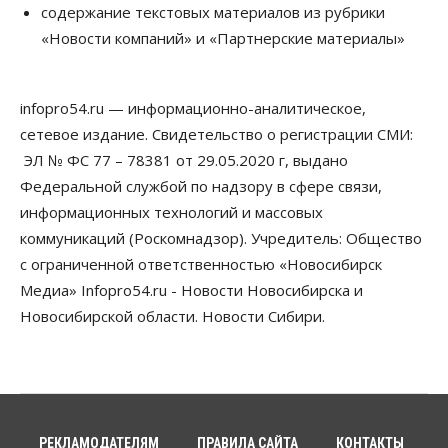
содержание текстовых материалов из рубрики
Телекоммуникации
«Новости компаний» и «Партнерские материалы»
В 16 населённых пунктах Мошковского района
модернизировали мобильную связь
06 Августа 2026, 11:35
infopro54.ru — информационно-аналитическое,
Бизнес
Право&Порядок
ПроБизнес
сетевое издание. Свидетельство о регистрации СМИ:
Злоумышленники опять атакуют
новосибирские компании через электронную
ЭЛ № ФС 77 – 78381 от 29.05.2020 г, выдано
почту
Федеральной службой по надзору в сфере связи,
06 Августа 2026, 11:00
информационных технологий и массовых
коммуникаций (Роскомнадзор). Учредитель: Общество
Общество
Медики готовятся к второму пику активности
с ограниченной ответственностью «Новосибирск
клещей в Новосибирской области
Медиа» Infopro54.ru - Новости Новосибирска и
06 Августа 2026, 10:00
Новосибирской области. Новости Сибири.
Общество
Из-за жары в Европе оливковое масло
в Новосибирске может снова подорожать
06 Августа 2026, 09:00
Бизнес
Недвижимость
РЕКЛАМОДАТЕЛЯМ
ПРАВИЛА САЙТА
КОНТАКТЫ