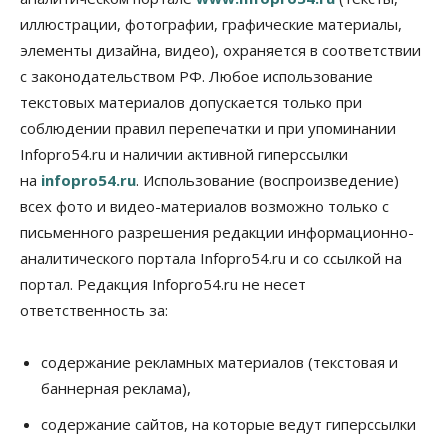
выпуск бензина «Евро-3»
иллюстрации, фотографии, графические материалы,
06 Августа 2026, 14:00
элементы дизайна, видео), охраняется в соответствии
Общество
с законодательством РФ. Любое использование
«За тех, у кого от 270 баллов,
настоящая борьба»: вузы настойчиво
текстовых материалов допускается только при
обзванивают новосибирских высокобалльников
соблюдении правил перепечатки и при упоминании
перед зачислением
Infopro54.ru и наличии активной гиперссылки
06 Августа 2026, 13:00
на
infopro54.ru
. Использование (воспроизведение)
Власть
всех фото и видео-материалов возможно только с
Режим ЧС ввели в Омской области из-за засухи
письменного разрешения редакции информационно-
06 Августа 2026, 12:15
аналитического портала Infopro54.ru и со ссылкой на
Власть
Общество
портал. Редакция Infopro54.ru не несет
Новосибирск готовится к визиту Владимира
ответственность за:
Путина
06 Августа 2026, 12:05
содержание рекламных материалов (текстовая и
Бизнес
Недвижимость
Общество
баннерная реклама),
Росреестр назвал главные причины
отказов в регистрации недвижимости в НСО
содержание сайтов, на которые ведут гиперссылки
06 Августа 2026, 12:00