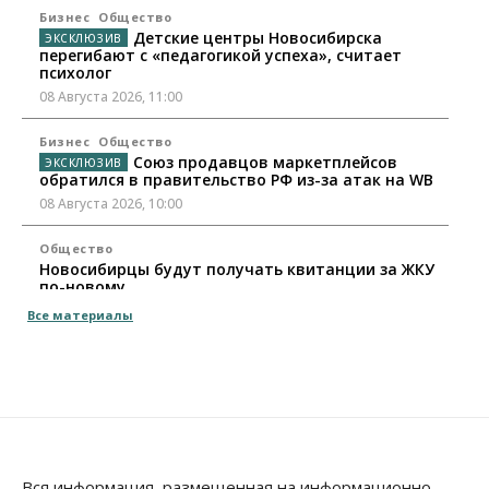
Бизнес
Общество
Детские центры Новосибирска
перегибают с «педагогикой успеха», считает
психолог
08 Августа 2026, 11:00
Бизнес
Общество
Союз продавцов маркетплейсов
обратился в правительство РФ из-за атак на WB
08 Августа 2026, 10:00
Общество
Новосибирцы будут получать квитанции за ЖКУ
по-новому
08 Августа 2026, 09:00
Все материалы
Бизнес
В Новосибирской области резко
сократился грузооборот в автоперевозках
07 Августа 2026, 19:00
Общество
В Новосибирске прошёл митинг
Вся информация, размещенная на информационно-