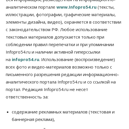
против нового закона о памятниках
аналитическом портале
www.Infopro54.ru
(тексты,
07 Августа 2026, 18:00
иллюстрации, фотографии, графические материалы,
элементы дизайна, видео), охраняется в соответствии
Бизнес
В аэропорту Толмачёво завершены работы по
с законодательством РФ. Любое использование
бетонированию рулежных дорожек
текстовых материалов допускается только при
07 Августа 2026, 17:00
соблюдении правил перепечатки и при упоминании
Бизнес
Недвижимость
Общество
Infopro54.ru и наличии активной гиперссылки
Новосибирцы стали реже оформлять
на
infopro54.ru
. Использование (воспроизведение)
дома по упрощенной схеме
07 Августа 2026, 16:00
всех фото и видео-материалов возможно только с
письменного разрешения редакции информационно-
Власть
Общество
Право&Порядок
аналитического портала Infopro54.ru и со ссылкой на
Роспотребнадзор изъял почти полторы тонны
мяса в Новосибирской области
портал. Редакция Infopro54.ru не несет
07 Августа 2026, 15:00
ответственность за:
Финансы
Расходы новосибирцев на спорт выросли на 40%
содержание рекламных материалов (текстовая и
за полгода
баннерная реклама),
07 Августа 2026, 14:35