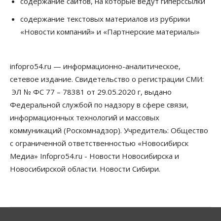
содержание сайтов, на которые ведут гиперссылки
Сибирские аграрии увеличивают посевы горчицы
содержание текстовых материалов из рубрики
07 Августа 2026, 14:00
«Новости компаний» и «Партнерские материалы»
Власть
В Новосибирске многодетным семьям вручили
сертификаты на покупку автомобилей
infopro54.ru — информационно-аналитическое,
07 Августа 2026, 13:55
сетевое издание. Свидетельство о регистрации СМИ:
ЭЛ № ФС 77 – 78381 от 29.05.2020 г, выдано
Авто
Общество
Треть автовладельцев в Новосибирской области
Федеральной службой по надзору в сфере связи,
«поставили машины на прикол»
информационных технологий и массовых
07 Августа 2026, 13:00
коммуникаций (Роскомнадзор). Учредитель: Общество
Власть
с ограниченной ответственностью «Новосибирск
Школы, библиотеки, пешеходные тротуары:
Медиа» Infopro54.ru - Новости Новосибирска и
депутаты Госдумы контролируют работы на
социальных объектах
Новосибирской области. Новости Сибири.
07 Августа 2026, 12:35
Общество
Синоптики рассказали о погоде в Новосибирске
на выходных