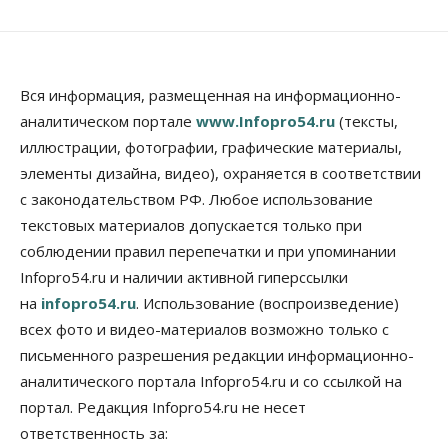
Из-за жары в Европе оливковое масло
в Новосибирске может снова подорожать
06 Августа 2026, 09:00
Бизнес
Недвижимость
Вся информация, размещенная на информационно-
Застройщики Новосибирска
аналитическом портале
www.Infopro54.ru
(тексты,
доплатили налоги на сумму почти 700 млн рублей
иллюстрации, фотографии, графические материалы,
06 Августа 2026, 08:00
элементы дизайна, видео), охраняется в соответствии
Бизнес
Власть
с законодательством РФ. Любое использование
От регоператора Новосибирска потребовали
погасить долги на два миллиарда
текстовых материалов допускается только при
05 Августа 2026, 19:00
соблюдении правил перепечатки и при упоминании
Infopro54.ru и наличии активной гиперссылки
Власть
Отставки И Назначения
на
infopro54.ru
. Использование (воспроизведение)
Министра транспорта Новосибирской области
будут согласовывать в Москве
всех фото и видео-материалов возможно только с
05 Августа 2026, 18:30
письменного разрешения редакции информационно-
аналитического портала Infopro54.ru и со ссылкой на
Власть
Город
Общество
В мэрии Новосибирска объяснили ситуацию с
портал. Редакция Infopro54.ru не несет
пешеходной зоной на улице Ленина
ответственность за:
05 Августа 2026, 18:00