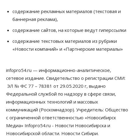
Бизнес
Власть
содержание рекламных материалов (текстовая и
Независимые АЗС Новосибирска
баннерная реклама),
получают до 20% топлива, прописанного в
контрактах
содержание сайтов, на которые ведут гиперссылки
05 Августа 2026, 17:00
содержание текстовых материалов из рубрики
Власть
«Новости компаний» и «Партнерские материалы»
Губернатор поблагодарил новосибирских
строителей за вклад в развитие региона
05 Августа 2026, 16:40
infopro54.ru — информационно-аналитическое,
Бизнес
Общество
сетевое издание. Свидетельство о регистрации СМИ:
Самые популярные у
предпринимателей сферы бизнеса назвали в
ЭЛ № ФС 77 – 78381 от 29.05.2020 г, выдано
Новосибирске
Федеральной службой по надзору в сфере связи,
05 Августа 2026, 16:00
информационных технологий и массовых
коммуникаций (Роскомнадзор). Учредитель: Общество
Недвижимость
Летний марафон скидок в ГК «Расцветай — до 16
с ограниченной ответственностью «Новосибирск
августа
Медиа» Infopro54.ru - Новости Новосибирска и
05 Августа 2026, 15:55
Новосибирской области. Новости Сибири.