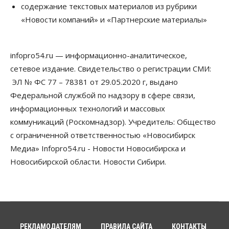
содержание текстовых материалов из рубрики
Телекоммуникации
«Новости компаний» и «Партнерские материалы»
В 16 населённых пунктах Мошковского района
модернизировали мобильную связь
06 Августа 2026, 11:35
infopro54.ru — информационно-аналитическое,
Бизнес
Право&Порядок
ПроБизнес
сетевое издание. Свидетельство о регистрации СМИ:
Злоумышленники опять атакуют
новосибирские компании через электронную
ЭЛ № ФС 77 – 78381 от 29.05.2020 г, выдано
почту
Федеральной службой по надзору в сфере связи,
06 Августа 2026, 11:00
информационных технологий и массовых
коммуникаций (Роскомнадзор). Учредитель: Общество
Общество
Медики готовятся к второму пику активности
с ограниченной ответственностью «Новосибирск
клещей в Новосибирской области
Медиа» Infopro54.ru - Новости Новосибирска и
06 Августа 2026, 10:00
Новосибирской области. Новости Сибири.
Общество
Из-за жары в Европе оливковое масло
в Новосибирске может снова подорожать
06 Августа 2026, 09:00
Бизнес
Недвижимость
РЕКЛАМОДАТЕЛЯМ
ПРАВИЛА САЙТА
КОНТАКТЫ