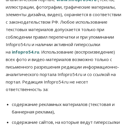
выпуск бензина «Евро-3»
иллюстрации, фотографии, графические материалы,
06 Августа 2026, 14:00
элементы дизайна, видео), охраняется в соответствии
Общество
с законодательством РФ. Любое использование
«За тех, у кого от 270 баллов,
настоящая борьба»: вузы настойчиво
текстовых материалов допускается только при
обзванивают новосибирских высокобалльников
соблюдении правил перепечатки и при упоминании
перед зачислением
Infopro54.ru и наличии активной гиперссылки
06 Августа 2026, 13:00
на
infopro54.ru
. Использование (воспроизведение)
Власть
всех фото и видео-материалов возможно только с
Режим ЧС ввели в Омской области из-за засухи
письменного разрешения редакции информационно-
06 Августа 2026, 12:15
аналитического портала Infopro54.ru и со ссылкой на
Власть
Общество
портал. Редакция Infopro54.ru не несет
Новосибирск готовится к визиту Владимира
ответственность за:
Путина
06 Августа 2026, 12:05
содержание рекламных материалов (текстовая и
Бизнес
Недвижимость
Общество
баннерная реклама),
Росреестр назвал главные причины
отказов в регистрации недвижимости в НСО
содержание сайтов, на которые ведут гиперссылки
06 Августа 2026, 12:00