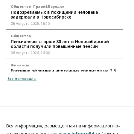
Общество
Право&Порядок
Подозреваемых в похищении человека
задержали в Новосибирске
06 Августа 2026, 16:15
Общество
Пенсионеры старше 80 лет в Новосибирской
области получили повышенные пенсии
06 Августа 2026, 16:00
Финансы
Россияне оформили ипотечных кредитов на 2,6
трлн рублей
Все материалы
06 Августа 2026, 15:53
Власть
Думская гонка в Новосибирской области
обойдется без самовыдвиженцев
06 Августа 2026, 15:00
Бизнес
Власть
Общество
Вся информация, размещенная на информационно-
Правительство России продлило разрешение на
аналитическом портале
www.Infopro54.ru
(тексты,