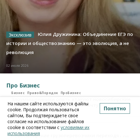
Юлия Дружинина: Объединение ЕГЭ по
истории и обществознанию — это эволюция, а не
революция
02 июля 2026
Про Бизнес
Бизнес
Право&Порядок
ПроБизнес
Злоумышленники опять атакуют новосибирские
На нашем сайте используются файлы
компании через электронную почту
Понятно
cookie. Продолжая пользоваться
сайтом, Вы подтверждаете свое
06 августа 2026, 11:00
согласие на использование файлов
cookie в соответствии с
условиями их
Бизнес
ПроБизнес
использования
Новосибирские грузоперевозчики переходят на