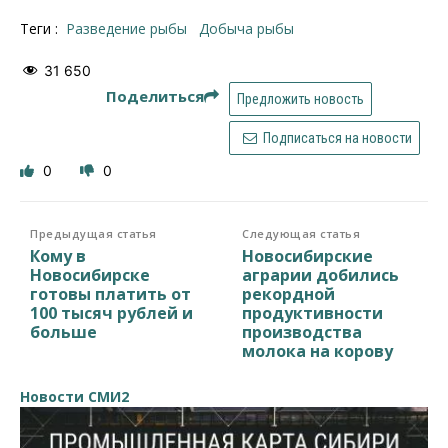
Теги :
Разведение рыбы
добыча рыбы
31 650
Поделиться
Предложить новость
Подписаться на новости
0
0
Предыдущая статья
Следующая статья
Кому в
Новосибирские
Новосибирске
аграрии добились
готовы платить от
рекордной
100 тысяч рублей и
продуктивности
больше
производства
молока на корову
Новости СМИ2