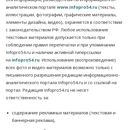
07 Августа 2026, 11:30
аналитическом портале
www.Infopro54.ru
(тексты,
Общество
иллюстрации, фотографии, графические материалы,
Деньгами будут распоряжаться дети: в десяти
элементы дизайна, видео), охраняется в соответствии
школах Новосибирской области введут
инициативное бюджетирование
с законодательством РФ. Любое использование
07 Августа 2026, 11:00
текстовых материалов допускается только при
соблюдении правил перепечатки и при упоминании
Общество
Право&Порядок
Infopro54.ru и наличии активной гиперссылки
В Новосибирске руководителя отдела полиции
заключили под стражу
на
infopro54.ru
. Использование (воспроизведение)
07 Августа 2026, 10:15
всех фото и видео-материалов возможно только с
письменного разрешения редакции информационно-
Общество
Недели жары повлияли на урожай в
аналитического портала Infopro54.ru и со ссылкой на
Новосибирской области, но режима ЧС не будет
портал. Редакция Infopro54.ru не несет
07 Августа 2026, 10:00
ответственность за:
Бизнес
Право&Порядок
Предприятия Новосибирска
содержание рекламных материалов (текстовая и
выстраивают системы защиты от атак БПЛА
баннерная реклама),
07 Августа 2026, 09:00