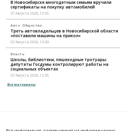
В Новосибирске многодетным семьям вручили
сертификаты на покупку автомобилей
07 Августа 2026, 13:55
Авто
Общество
Треть автовладельцев в Новосибирской области
«поставили машины на прикол»
07 Августа 2026, 13:00
Власть
Школы, библиотеки, пешеходные тротуары:
депутаты Госдумы контролируют работы на
социальных объектах
07 Августа 2026, 12:35
Все материалы
Общество
Синоптики рассказали о погоде в Новосибирске
на выходных
07 Августа 2026, 12:00
Общество
Жители Новосибирска смогут добровольно
повысить свою пенсию
Вся информация, размещенная на информационно-