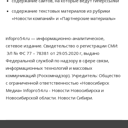
содержание сайтов, на которые ведут гиперссылки
Бизнес
По «Сибэлектротерму» выдали исполнительные
содержание текстовых материалов из рубрики
листы на полмиллиарда рублей
«Новости компаний» и «Партнерские материалы»
07 Августа 2026, 08:00
Бизнес
Власть
Медицина
Общество
Искусственный интеллект предлагают
infopro54.ru — информационно-аналитическое,
привлекать к разработке новых лекарств в
России
сетевое издание. Свидетельство о регистрации СМИ:
06 Августа 2026, 19:00
ЭЛ № ФС 77 – 78381 от 29.05.2020 г, выдано
Федеральной службой по надзору в сфере связи,
Мировые И Федеральные Новости
информационных технологий и массовых
Россия построит в Киргизии новый кампус КРСУ:
30 гектаров, 15 тысяч студентов и 30 миллиардов
коммуникаций (Роскомнадзор). Учредитель: Общество
рублей
с ограниченной ответственностью «Новосибирск
06 Августа 2026, 18:40
Медиа» Infopro54.ru - Новости Новосибирска и
Общество
Новосибирской области. Новости Сибири.
Новосибирским студентам помогают
адаптироваться к учебе через культуру
06 Августа 2026, 18:00
Бизнес
Власть
Недвижимость