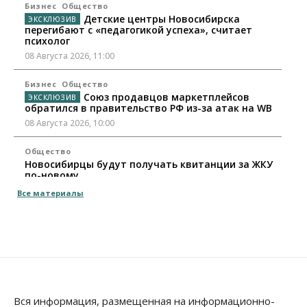
Бизнес
Общество
Детские центры Новосибирска
перегибают с «педагогикой успеха», считает
психолог
08 Августа 2026, 11:00
Бизнес
Общество
Союз продавцов маркетплейсов
обратился в правительство РФ из-за атак на WB
08 Августа 2026, 10:00
Общество
Новосибирцы будут получать квитанции за ЖКУ
по-новому
08 Августа 2026, 09:00
Все материалы
Бизнес
В Новосибирской области резко
сократился грузооборот в автоперевозках
07 Августа 2026, 19:00
Общество
В Новосибирске прошёл митинг
Вся информация, размещенная на информационно-