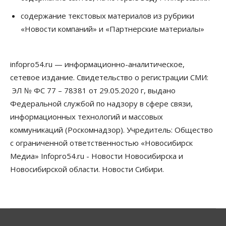
Сибирские аграрии увеличивают посевы горчицы
содержание текстовых материалов из рубрики
07 Августа 2026, 14:00
«Новости компаний» и «Партнерские материалы»
Власть
В Новосибирске многодетным семьям вручили
сертификаты на покупку автомобилей
infopro54.ru — информационно-аналитическое,
07 Августа 2026, 13:55
сетевое издание. Свидетельство о регистрации СМИ:
ЭЛ № ФС 77 – 78381 от 29.05.2020 г, выдано
Авто
Общество
Треть автовладельцев в Новосибирской области
Федеральной службой по надзору в сфере связи,
«поставили машины на прикол»
информационных технологий и массовых
07 Августа 2026, 13:00
коммуникаций (Роскомнадзор). Учредитель: Общество
Власть
с ограниченной ответственностью «Новосибирск
Школы, библиотеки, пешеходные тротуары:
Медиа» Infopro54.ru - Новости Новосибирска и
депутаты Госдумы контролируют работы на
социальных объектах
Новосибирской области. Новости Сибири.
07 Августа 2026, 12:35
Общество
Синоптики рассказали о погоде в Новосибирске
на выходных