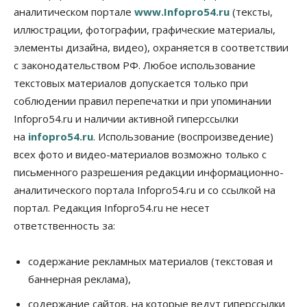
против нового закона о памятниках
аналитическом портале
www.Infopro54.ru
(тексты,
07 Августа 2026, 18:00
иллюстрации, фотографии, графические материалы,
элементы дизайна, видео), охраняется в соответствии
Бизнес
В аэропорту Толмачёво завершены работы по
с законодательством РФ. Любое использование
бетонированию рулежных дорожек
текстовых материалов допускается только при
07 Августа 2026, 17:00
соблюдении правил перепечатки и при упоминании
Бизнес
Недвижимость
Общество
Infopro54.ru и наличии активной гиперссылки
Новосибирцы стали реже оформлять
на
infopro54.ru
. Использование (воспроизведение)
дома по упрощенной схеме
07 Августа 2026, 16:00
всех фото и видео-материалов возможно только с
письменного разрешения редакции информационно-
Власть
Общество
Право&Порядок
аналитического портала Infopro54.ru и со ссылкой на
Роспотребнадзор изъял почти полторы тонны
мяса в Новосибирской области
портал. Редакция Infopro54.ru не несет
07 Августа 2026, 15:00
ответственность за:
Финансы
Расходы новосибирцев на спорт выросли на 40%
содержание рекламных материалов (текстовая и
за полгода
баннерная реклама),
07 Августа 2026, 14:35
содержание сайтов, на которые ведут гиперссылки