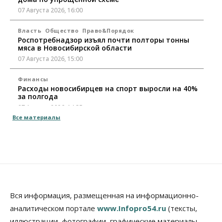
07 Августа 2026, 16:00
Власть
Общество
Право&Порядок
Роспотребнадзор изъял почти полторы тонны
мяса в Новосибирской области
07 Августа 2026, 15:00
Финансы
Расходы новосибирцев на спорт выросли на 40%
за полгода
07 Августа 2026, 14:35
Все материалы
Сибирские аграрии увеличивают посевы горчицы
07 Августа 2026, 14:00
Власть
В Новосибирске многодетным семьям вручили
сертификаты на покупку автомобилей
07 Августа 2026, 13:55
Вся информация, размещенная на информационно-
аналитическом портале
www.Infopro54.ru
(тексты,
Авто
Общество
иллюстрации, фотографии, графические материалы,
Треть автовладельцев в Новосибирской области