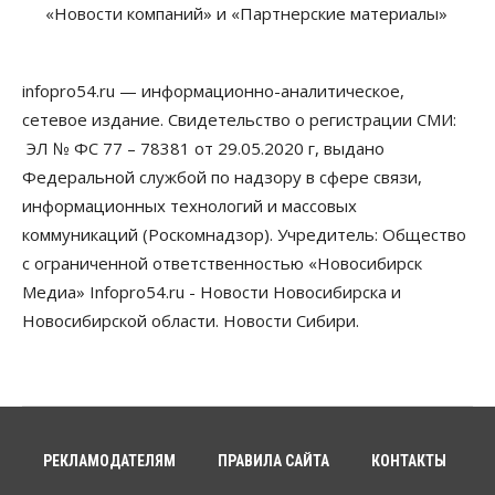
«Новости компаний» и «Партнерские материалы»
07 Августа 2026, 11:00
Общество
Право&Порядок
В Новосибирске руководителя отдела полиции
infopro54.ru — информационно-аналитическое,
заключили под стражу
сетевое издание. Свидетельство о регистрации СМИ:
07 Августа 2026, 10:15
ЭЛ № ФС 77 – 78381 от 29.05.2020 г, выдано
Общество
Федеральной службой по надзору в сфере связи,
Недели жары повлияли на урожай в
информационных технологий и массовых
Новосибирской области, но режима ЧС не будет
07 Августа 2026, 10:00
коммуникаций (Роскомнадзор). Учредитель: Общество
с ограниченной ответственностью «Новосибирск
Бизнес
Право&Порядок
Медиа» Infopro54.ru - Новости Новосибирска и
Предприятия Новосибирска
выстраивают системы защиты от атак БПЛА
Новосибирской области. Новости Сибири.
07 Августа 2026, 09:00
Бизнес
По «Сибэлектротерму» выдали исполнительные
листы на полмиллиарда рублей
07 Августа 2026, 08:00
РЕКЛАМОДАТЕЛЯМ
ПРАВИЛА САЙТА
КОНТАКТЫ
Бизнес
Власть
Медицина
Общество