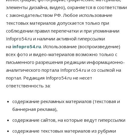
«поставили машины на прикол»
элементы дизайна, видео), охраняется в соответствии
07 Августа 2026, 13:00
с законодательством РФ. Любое использование
текстовых материалов допускается только при
Власть
Школы, библиотеки, пешеходные тротуары:
соблюдении правил перепечатки и при упоминании
депутаты Госдумы контролируют работы на
Infopro54.ru и наличии активной гиперссылки
социальных объектах
07 Августа 2026, 12:35
на
infopro54.ru
. Использование (воспроизведение)
всех фото и видео-материалов возможно только с
Общество
письменного разрешения редакции информационно-
Синоптики рассказали о погоде в Новосибирске
на выходных
аналитического портала Infopro54.ru и со ссылкой на
07 Августа 2026, 12:00
портал. Редакция Infopro54.ru не несет
ответственность за:
Общество
Жители Новосибирска смогут добровольно
повысить свою пенсию
содержание рекламных материалов (текстовая и
07 Августа 2026, 11:30
баннерная реклама),
Общество
содержание сайтов, на которые ведут гиперссылки
Деньгами будут распоряжаться дети: в десяти
школах Новосибирской области введут
содержание текстовых материалов из рубрики
инициативное бюджетирование