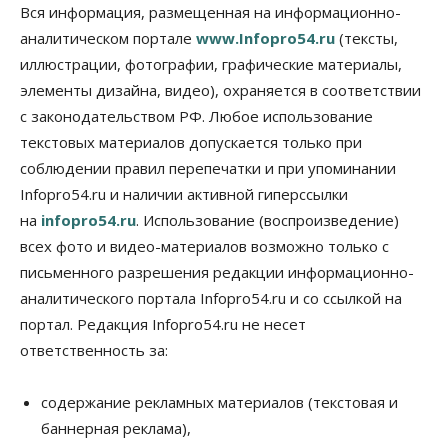
Спрос на машино-места в
Вся информация, размещенная на информационно-
Новосибирской области вырос в полтора раза
аналитическом портале
www.Infopro54.ru
(тексты,
08 Августа 2026, 18:00
иллюстрации, фотографии, графические материалы,
элементы дизайна, видео), охраняется в соответствии
Общество
К современному юридическому образованию в
с законодательством РФ. Любое использование
России возникает много вопросов
текстовых материалов допускается только при
08 Августа 2026, 17:00
соблюдении правил перепечатки и при упоминании
Общество
Infopro54.ru и наличии активной гиперссылки
Новосибирские вузы опубликовали
на
infopro54.ru
. Использование (воспроизведение)
приказы о зачислении на бюджетные места
08 Августа 2026, 16:00
всех фото и видео-материалов возможно только с
письменного разрешения редакции информационно-
Общество
Технологии
аналитического портала Infopro54.ru и со ссылкой на
Искусственный интеллект впервые выписал
штраф за борщевик
портал. Редакция Infopro54.ru не несет
08 Августа 2026, 15:00
ответственность за:
Авто
Продажи подержанных электромобилей в
содержание рекламных материалов (текстовая и
Новосибирской области растут второй месяц
баннерная реклама),
08 Августа 2026, 13:00