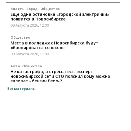
Власть
Город
Общество
Еще одна остановка «городской электрички»
появится в Новосибирске
09 Августа 2026, 12:00
Общество
Места в колледжах Новосибирска будут
«бронировать» со школы
09 Августа 2026, 11:00
Авто
Общество
Не катастрофа, а стресс-тест: эксперт
новосибирской сети СТО пояснил кому можно
заливать бензин Евро‑2
09 Августа 2026, 10:00
Все материалы
Бизнес
Общество
Работодатели Новосибирска заявили в центры
занятости почти 32 тысячи вакансий
09 Августа 2026, 09:00
Бизнес
Общество