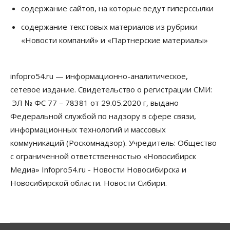
содержание сайтов, на которые ведут гиперссылки
Бизнес
Общество
Детские центры Новосибирска
содержание текстовых материалов из рубрики
перегибают с «педагогикой успеха», считает
«Новости компаний» и «Партнерские материалы»
психолог
08 Августа 2026, 11:00
infopro54.ru — информационно-аналитическое,
Бизнес
Общество
Союз продавцов маркетплейсов
сетевое издание. Свидетельство о регистрации СМИ:
обратился в правительство РФ из-за атак на WB
ЭЛ № ФС 77 – 78381 от 29.05.2020 г, выдано
08 Августа 2026, 10:00
Федеральной службой по надзору в сфере связи,
Общество
информационных технологий и массовых
Новосибирцы будут получать квитанции за ЖКУ
коммуникаций (Роскомнадзор). Учредитель: Общество
по-новому
08 Августа 2026, 09:00
с ограниченной ответственностью «Новосибирск
Медиа» Infopro54.ru - Новости Новосибирска и
Бизнес
Новосибирской области. Новости Сибири.
В Новосибирской области резко
сократился грузооборот в автоперевозках
07 Августа 2026, 19:00
Общество