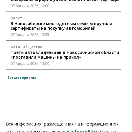
07 Августа 2026, 14:00
Власть
В Новосибирске многодетным семьям вручили
сертификаты на покупку автомобилей
07 Августа 2026, 13:55
Авто
Общество
Треть автовладельцев в Новосибирской области
«поставили машины на прикол»
07 Августа 2026, 13:00
Власть
Все материалы
Школы, библиотеки, пешеходные тротуары:
депутаты Госдумы контролируют работы на
социальных объектах
07 Августа 2026, 12:35
Общество
Синоптики рассказали о погоде в Новосибирске
на выходных
Вся информация, размещенная на информационно-
07 Августа 2026, 12:00
аналитическом портале
www.Infopro54.ru
(тексты,