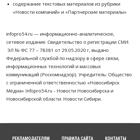
содержание текстовых материалов из рубрики
выстраивают системы защиты от атак БПЛА
«Новости компаний» и «Партнерские материалы»
07 Августа 2026, 09:00
Бизнес
По «Сибэлектротерму» выдали исполнительные
infopro54.ru — информационно-аналитическое,
листы на полмиллиарда рублей
сетевое издание. Свидетельство о регистрации СМИ:
07 Августа 2026, 08:00
ЭЛ № ФС 77 – 78381 от 29.05.2020 г, выдано
Бизнес
Власть
Медицина
Общество
Федеральной службой по надзору в сфере связи,
Искусственный интеллект предлагают
информационных технологий и массовых
привлекать к разработке новых лекарств в
России
коммуникаций (Роскомнадзор). Учредитель: Общество
06 Августа 2026, 19:00
с ограниченной ответственностью «Новосибирск
Медиа» Infopro54.ru - Новости Новосибирска и
Мировые И Федеральные Новости
Россия построит в Киргизии новый кампус КРСУ:
Новосибирской области. Новости Сибири.
30 гектаров, 15 тысяч студентов и 30 миллиардов
рублей
06 Августа 2026, 18:40
Общество
Новосибирским студентам помогают
адаптироваться к учебе через культуру
РЕКЛАМОДАТЕЛЯМ
ПРАВИЛА САЙТА
КОНТАКТЫ