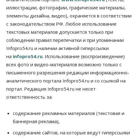
Общество
иллюстрации, фотографии, графические материалы,
Жители Новосибирска смогут добровольно
элементы дизайна, видео), охраняется в соответствии
повысить свою пенсию
с законодательством РФ. Любое использование
07 Августа 2026, 11:30
текстовых материалов допускается только при
Общество
соблюдении правил перепечатки и при упоминании
Деньгами будут распоряжаться дети: в десяти
Infopro54.ru и наличии активной гиперссылки
школах Новосибирской области введут
инициативное бюджетирование
на
infopro54.ru
. Использование (воспроизведение)
07 Августа 2026, 11:00
всех фото и видео-материалов возможно только с
письменного разрешения редакции информационно-
Общество
Право&Порядок
В Новосибирске руководителя отдела полиции
аналитического портала Infopro54.ru и со ссылкой на
заключили под стражу
портал. Редакция Infopro54.ru не несет
07 Августа 2026, 10:15
ответственность за:
Общество
Недели жары повлияли на урожай в
содержание рекламных материалов (текстовая и
Новосибирской области, но режима ЧС не будет
баннерная реклама),
07 Августа 2026, 10:00
содержание сайтов, на которые ведут гиперссылки
Бизнес
Право&Порядок
Предприятия Новосибирска