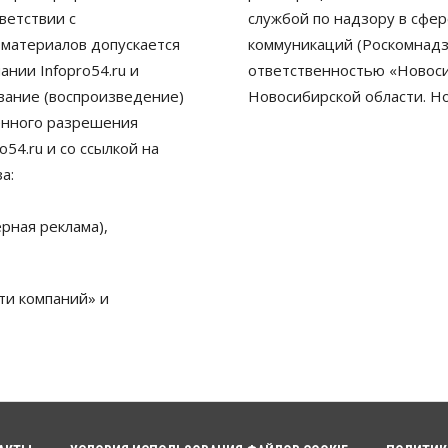
ветствии с
службой по надзору в сфе
 материалов допускается
коммуникаций (Роскомнадз
нии Infopro54.ru и
ответственностью «Новосиб
ование (воспроизведение)
Новосибирской области. Н
енного разрешения
54.ru и со ссылкой на
а:
рная реклама),
ти компаний» и