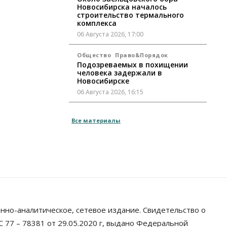
Новосибирска началось
строительство термального
комплекса
06 Августа 2026, 17:00
Общество
Право&Порядок
Подозреваемых в похищении
человека задержали в
Новосибирске
06 Августа 2026, 16:15
Общество
Все материалы
Пенсионеры старше 80 лет в
Новосибирской области получили
повышенные пенсии
06 Августа 2026, 16:00
Финансы
Россияне оформили ипотечных
кредитов на 2,6 трлн рублей
06 Августа 2026, 15:53
нно-аналитическое, сетевое издание. Свидетельство о
Власть
 77 – 78381 от 29.05.2020 г, выдано Федеральной