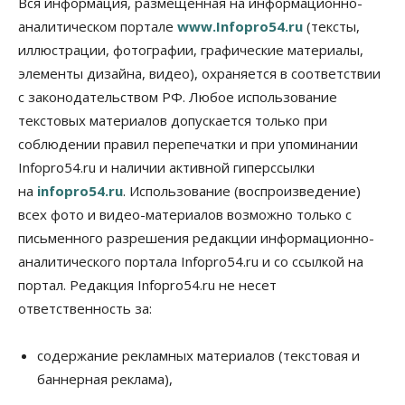
Вся информация, размещенная на информационно-
07 Августа 2026, 12:35
аналитическом портале
www.Infopro54.ru
(тексты,
Общество
иллюстрации, фотографии, графические материалы,
Синоптики рассказали о погоде в Новосибирске
элементы дизайна, видео), охраняется в соответствии
на выходных
с законодательством РФ. Любое использование
07 Августа 2026, 12:00
текстовых материалов допускается только при
Общество
соблюдении правил перепечатки и при упоминании
Жители Новосибирска смогут добровольно
Infopro54.ru и наличии активной гиперссылки
повысить свою пенсию
07 Августа 2026, 11:30
на
infopro54.ru
. Использование (воспроизведение)
всех фото и видео-материалов возможно только с
Общество
письменного разрешения редакции информационно-
Деньгами будут распоряжаться дети: в десяти
школах Новосибирской области введут
аналитического портала Infopro54.ru и со ссылкой на
инициативное бюджетирование
портал. Редакция Infopro54.ru не несет
07 Августа 2026, 11:00
ответственность за:
Общество
Право&Порядок
В Новосибирске руководителя отдела полиции
содержание рекламных материалов (текстовая и
заключили под стражу
баннерная реклама),
07 Августа 2026, 10:15