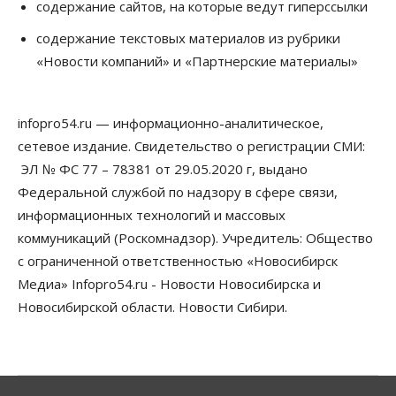
содержание сайтов, на которые ведут гиперссылки
Общество
Недели жары повлияли на урожай в
содержание текстовых материалов из рубрики
Новосибирской области, но режима ЧС не будет
«Новости компаний» и «Партнерские материалы»
07 Августа 2026, 10:00
Бизнес
Право&Порядок
Предприятия Новосибирска
infopro54.ru — информационно-аналитическое,
выстраивают системы защиты от атак БПЛА
сетевое издание. Свидетельство о регистрации СМИ:
07 Августа 2026, 09:00
ЭЛ № ФС 77 – 78381 от 29.05.2020 г, выдано
Бизнес
Федеральной службой по надзору в сфере связи,
По «Сибэлектротерму» выдали исполнительные
информационных технологий и массовых
листы на полмиллиарда рублей
07 Августа 2026, 08:00
коммуникаций (Роскомнадзор). Учредитель: Общество
с ограниченной ответственностью «Новосибирск
Бизнес
Власть
Медицина
Общество
Медиа» Infopro54.ru - Новости Новосибирска и
Искусственный интеллект предлагают
привлекать к разработке новых лекарств в
Новосибирской области. Новости Сибири.
России
06 Августа 2026, 19:00
Мировые И Федеральные Новости
Россия построит в Киргизии новый кампус КРСУ: