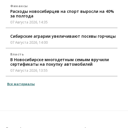
Финансы
Расходы новосибирцев на спорт выросли на 40%
за полгода
07 Августа 2026, 14:35
Сибирские аграрии увеличивают посевы горчицы
07 Августа 2026, 14:00
Власть
В Новосибирске многодетным семьям вручили
сертификаты на покупку автомобилей
07 Августа 2026, 13:55
Авто
Общество
Все материалы
Треть автовладельцев в Новосибирской области
«поставили машины на прикол»
07 Августа 2026, 13:00
Власть
Школы, библиотеки, пешеходные тротуары:
депутаты Госдумы контролируют работы на
социальных объектах