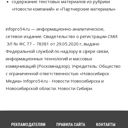
содержание текстовых материалов из рубрики
Власть
Общество
«Новости компаний» и «Партнерские материалы»
Новосибирск готовится к визиту Владимира
Путина
06 Августа 2026, 12:05
infopro54.ru — информационно-аналитическое,
Бизнес
Недвижимость
Общество
сетевое издание. Свидетельство о регистрации СМИ:
Росреестр назвал главные причины
отказов в регистрации недвижимости в НСО
ЭЛ № ФС 77 – 78381 от 29.05.2020 г, выдано
06 Августа 2026, 12:00
Федеральной службой по надзору в сфере связи,
информационных технологий и массовых
Телекоммуникации
коммуникаций (Роскомнадзор). Учредитель: Общество
В 16 населённых пунктах Мошковского района
модернизировали мобильную связь
с ограниченной ответственностью «Новосибирск
06 Августа 2026, 11:35
Медиа» Infopro54.ru - Новости Новосибирска и
Новосибирской области. Новости Сибири.
Бизнес
Право&Порядок
ПроБизнес
Злоумышленники опять атакуют
новосибирские компании через электронную
почту
06 Августа 2026, 11:00
Общество
РЕКЛАМОДАТЕЛЯМ
ПРАВИЛА САЙТА
КОНТАКТЫ
Медики готовятся к второму пику активности