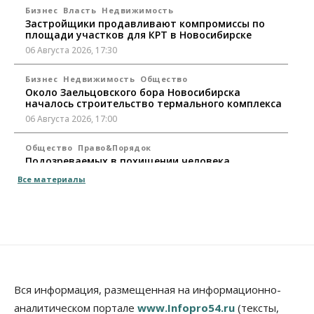
Бизнес
Власть
Недвижимость
Застройщики продавливают компромиссы по
площади участков для КРТ в Новосибирске
06 Августа 2026, 17:30
Бизнес
Недвижимость
Общество
Около Заельцовского бора Новосибирска
началось строительство термального комплекса
06 Августа 2026, 17:00
Общество
Право&Порядок
Подозреваемых в похищении человека
задержали в Новосибирске
Все материалы
06 Августа 2026, 16:15
Общество
Пенсионеры старше 80 лет в Новосибирской
области получили повышенные пенсии
06 Августа 2026, 16:00
Финансы
Вся информация, размещенная на информационно-
Россияне оформили ипотечных кредитов на 2,6
аналитическом портале
www.Infopro54.ru
(тексты,
трлн рублей