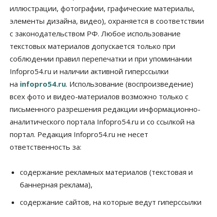
иллюстрации, фотографии, графические материалы,
06 Августа 2026, 15:53
элементы дизайна, видео), охраняется в соответствии
Власть
с законодательством РФ. Любое использование
Думская гонка в Новосибирской области
обойдется без самовыдвиженцев
текстовых материалов допускается только при
06 Августа 2026, 15:00
соблюдении правил перепечатки и при упоминании
Infopro54.ru и наличии активной гиперссылки
Бизнес
Власть
Общество
на
infopro54.ru
. Использование (воспроизведение)
Правительство России продлило разрешение на
выпуск бензина «Евро-3»
всех фото и видео-материалов возможно только с
06 Августа 2026, 14:00
письменного разрешения редакции информационно-
аналитического портала Infopro54.ru и со ссылкой на
Общество
«За тех, у кого от 270 баллов,
портал. Редакция Infopro54.ru не несет
настоящая борьба»: вузы настойчиво
ответственность за:
обзванивают новосибирских высокобалльников
перед зачислением
06 Августа 2026, 13:00
содержание рекламных материалов (текстовая и
баннерная реклама),
Власть
Режим ЧС ввели в Омской области из-за засухи
содержание сайтов, на которые ведут гиперссылки
06 Августа 2026, 12:15