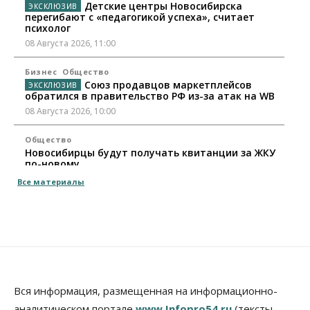
Детские центры Новосибирска
перегибают с «педагогикой успеха», считает
психолог
08 Августа 2026, 11:00
Бизнес
Общество
Союз продавцов маркетплейсов
обратился в правительство РФ из-за атак на WB
08 Августа 2026, 10:00
Общество
Новосибирцы будут получать квитанции за ЖКУ
по-новому
08 Августа 2026, 09:00
Все материалы
Бизнес
В Новосибирской области резко
сократился грузооборот в автоперевозках
07 Августа 2026, 19:00
Общество
В Новосибирске прошёл митинг
Вся информация, размещенная на информационно-
против нового закона о памятниках
аналитическом портале
www.Infopro54.ru
(тексты,