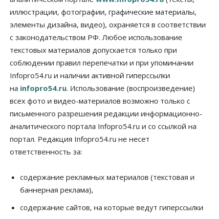
07 Августа 2026, 18:00
иллюстрации, фотографии, графические материалы,
элементы дизайна, видео), охраняется в соответствии
Бизнес
В аэропорту Толмачёво завершены работы по
с законодательством РФ. Любое использование
бетонированию рулежных дорожек
текстовых материалов допускается только при
07 Августа 2026, 17:00
соблюдении правил перепечатки и при упоминании
Бизнес
Недвижимость
Общество
Infopro54.ru и наличии активной гиперссылки
Новосибирцы стали реже оформлять
на
infopro54.ru
. Использование (воспроизведение)
дома по упрощенной схеме
07 Августа 2026, 16:00
всех фото и видео-материалов возможно только с
письменного разрешения редакции информационно-
Власть
Общество
Право&Порядок
аналитического портала Infopro54.ru и со ссылкой на
Роспотребнадзор изъял почти полторы тонны
мяса в Новосибирской области
портал. Редакция Infopro54.ru не несет
07 Августа 2026, 15:00
ответственность за:
Финансы
Расходы новосибирцев на спорт выросли на 40%
содержание рекламных материалов (текстовая и
за полгода
баннерная реклама),
07 Августа 2026, 14:35
содержание сайтов, на которые ведут гиперссылки
Сибирские аграрии увеличивают посевы горчицы