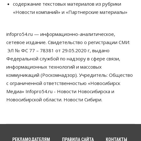
содержание текстовых материалов из рубрики
07 Августа 2026, 14:00
«Новости компаний» и «Партнерские материалы»
Власть
В Новосибирске многодетным семьям вручили
сертификаты на покупку автомобилей
infopro54.ru — информационно-аналитическое,
07 Августа 2026, 13:55
сетевое издание. Свидетельство о регистрации СМИ:
ЭЛ № ФС 77 – 78381 от 29.05.2020 г, выдано
Авто
Общество
Треть автовладельцев в Новосибирской области
Федеральной службой по надзору в сфере связи,
«поставили машины на прикол»
информационных технологий и массовых
07 Августа 2026, 13:00
коммуникаций (Роскомнадзор). Учредитель: Общество
Власть
с ограниченной ответственностью «Новосибирск
Школы, библиотеки, пешеходные тротуары:
Медиа» Infopro54.ru - Новости Новосибирска и
депутаты Госдумы контролируют работы на
социальных объектах
Новосибирской области. Новости Сибири.
07 Августа 2026, 12:35
Общество
Синоптики рассказали о погоде в Новосибирске
на выходных
07 Августа 2026, 12:00
РЕКЛАМОДАТЕЛЯМ
ПРАВИЛА САЙТА
КОНТАКТЫ