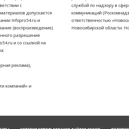
ветствии с
службой по надзору в сфе
 материалов допускается
коммуникаций (Роскомнадз
нии Infopro54.ru и
ответственностью «Новосиб
ование (воспроизведение)
Новосибирской области. Н
енного разрешения
54.ru и со ссылкой на
а:
рная реклама),
ти компаний» и