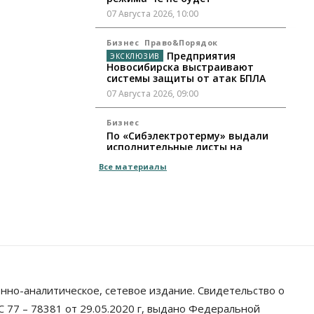
07 Августа 2026, 10:00
Бизнес
Право&Порядок
Предприятия
Новосибирска выстраивают
системы защиты от атак БПЛА
07 Августа 2026, 09:00
Бизнес
По «Сибэлектротерму» выдали
исполнительные листы на
полмиллиарда рублей
Все материалы
07 Августа 2026, 08:00
Бизнес
Власть
Медицина
Общество
Искусственный
интеллект предлагают
привлекать к разработке новых
лекарств в России
06 Августа 2026, 19:00
нно-аналитическое, сетевое издание. Свидетельство о
Мировые И Федеральные Новости
Россия построит в Киргизии
 77 – 78381 от 29.05.2020 г, выдано Федеральной