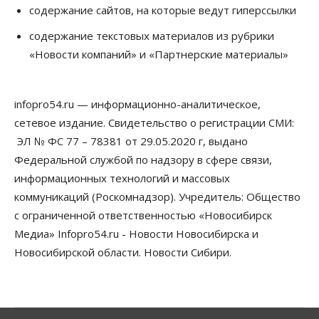
содержание сайтов, на которые ведут гиперссылки
06 Августа 2026, 12:00
содержание текстовых материалов из рубрики
Телекоммуникации
«Новости компаний» и «Партнерские материалы»
В 16 населённых пунктах Мошковского района
модернизировали мобильную связь
06 Августа 2026, 11:35
infopro54.ru — информационно-аналитическое,
Бизнес
Право&Порядок
ПроБизнес
сетевое издание. Свидетельство о регистрации СМИ:
Злоумышленники опять атакуют
новосибирские компании через электронную
ЭЛ № ФС 77 – 78381 от 29.05.2020 г, выдано
почту
Федеральной службой по надзору в сфере связи,
06 Августа 2026, 11:00
информационных технологий и массовых
коммуникаций (Роскомнадзор). Учредитель: Общество
Общество
Медики готовятся к второму пику активности
с ограниченной ответственностью «Новосибирск
клещей в Новосибирской области
Медиа» Infopro54.ru - Новости Новосибирска и
06 Августа 2026, 10:00
Новосибирской области. Новости Сибири.
Общество
Из-за жары в Европе оливковое масло
в Новосибирске может снова подорожать
06 Августа 2026, 09:00