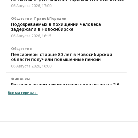
06 Августа 2026, 17:00
Общество
Право&Порядок
Подозреваемых в похищении человека
задержали в Новосибирске
06 Августа 2026, 16:15
Общество
Пенсионеры старше 80 лет в Новосибирской
области получили повышенные пенсии
06 Августа 2026, 16:00
Финансы
Россияне оформили ипотечных кредитов на 2,6
трлн рублей
Все материалы
06 Августа 2026, 15:53
Власть
Думская гонка в Новосибирской области
обойдется без самовыдвиженцев
06 Августа 2026, 15:00