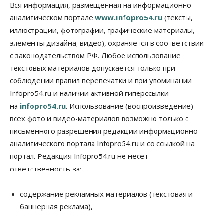
Бизнес
Власть
Общество
Вся информация, размещенная на информационно-
Правительство России продлило разрешение на
аналитическом портале
www.Infopro54.ru
(тексты,
выпуск бензина «Евро-3»
иллюстрации, фотографии, графические материалы,
06 Августа 2026, 14:00
элементы дизайна, видео), охраняется в соответствии
Общество
с законодательством РФ. Любое использование
«За тех, у кого от 270 баллов,
настоящая борьба»: вузы настойчиво
текстовых материалов допускается только при
обзванивают новосибирских высокобалльников
соблюдении правил перепечатки и при упоминании
перед зачислением
Infopro54.ru и наличии активной гиперссылки
06 Августа 2026, 13:00
на
infopro54.ru
. Использование (воспроизведение)
Власть
всех фото и видео-материалов возможно только с
Режим ЧС ввели в Омской области из-за засухи
письменного разрешения редакции информационно-
06 Августа 2026, 12:15
аналитического портала Infopro54.ru и со ссылкой на
Власть
Общество
портал. Редакция Infopro54.ru не несет
Новосибирск готовится к визиту Владимира
ответственность за:
Путина
06 Августа 2026, 12:05
содержание рекламных материалов (текстовая и
Бизнес
Недвижимость
Общество
баннерная реклама),
Росреестр назвал главные причины
отказов в регистрации недвижимости в НСО