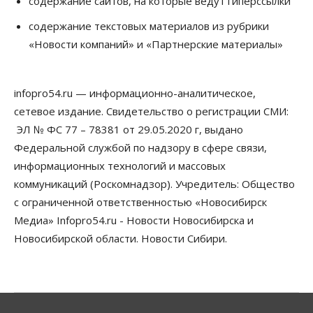
содержание сайтов, на которые ведут гиперссылки
Мировые И Федеральные Новости
содержание текстовых материалов из рубрики
Россия построит в Киргизии новый кампус КРСУ:
30 гектаров, 15 тысяч студентов и 30 миллиардов
«Новости компаний» и «Партнерские материалы»
рублей
06 Августа 2026, 18:40
infopro54.ru — информационно-аналитическое,
Общество
Новосибирским студентам помогают
сетевое издание. Свидетельство о регистрации СМИ:
адаптироваться к учебе через культуру
ЭЛ № ФС 77 – 78381 от 29.05.2020 г, выдано
06 Августа 2026, 18:00
Федеральной службой по надзору в сфере связи,
Бизнес
Власть
Недвижимость
информационных технологий и массовых
Застройщики продавливают компромиссы по
коммуникаций (Роскомнадзор). Учредитель: Общество
площади участков для КРТ в Новосибирске
с ограниченной ответственностью «Новосибирск
06 Августа 2026, 17:30
Медиа» Infopro54.ru - Новости Новосибирска и
Бизнес
Недвижимость
Общество
Новосибирской области. Новости Сибири.
Около Заельцовского бора Новосибирска
началось строительство термального комплекса
06 Августа 2026, 17:00
Общество
Право&Порядок