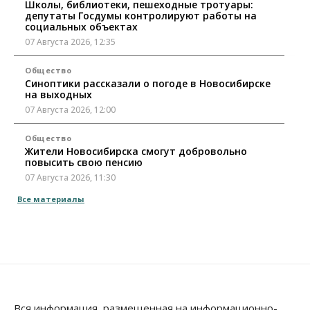
Школы, библиотеки, пешеходные тротуары:
депутаты Госдумы контролируют работы на
социальных объектах
07 Августа 2026, 12:35
Общество
Синоптики рассказали о погоде в Новосибирске
на выходных
07 Августа 2026, 12:00
Общество
Жители Новосибирска смогут добровольно
повысить свою пенсию
07 Августа 2026, 11:30
Все материалы
Общество
Деньгами будут распоряжаться дети: в десяти
школах Новосибирской области введут
инициативное бюджетирование
07 Августа 2026, 11:00
Общество
Право&Порядок
В Новосибирске руководителя отдела полиции
Вся информация, размещенная на информационно-
заключили под стражу