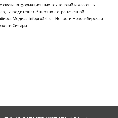
грузооборот в автоперевозках
ре связи, информационных технологий и массовых
07 Августа 2026, 19:00
ор). Учредитель: Общество с ограниченной
ирск Медиа» Infopro54.ru - Новости Новосибирска и
Общество
В Новосибирске
овости Сибири.
прошёл митинг против нового
закона о памятниках
07 Августа 2026, 18:00
Бизнес
В аэропорту Толмачёво
завершены работы по
бетонированию рулежных
дорожек
07 Августа 2026, 17:00
Бизнес
Недвижимость
Общество
Новосибирцы стали
реже оформлять дома по
упрощенной схеме
07 Августа 2026, 16:00
Власть
Общество
Право&Порядок
Роспотребнадзор изъял почти