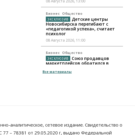
08 Августа 2026, 13:00
Бизнес
Общество
Детские центры
Новосибирска перегибают с
«педагогикой успеха», считает
психолог
08 Августа 2026, 11:00
Бизнес
Общество
Союз продавцов
маркетплейсов обратился в
правительство РФ из-за атак на
Все материалы
WB
08 Августа 2026, 10:00
Общество
Новосибирцы будут получать
квитанции за ЖКУ по-новому
08 Августа 2026, 09:00
Бизнес
нно-аналитическое, сетевое издание. Свидетельство о
В Новосибирской
области резко сократился
 77 – 78381 от 29.05.2020 г, выдано Федеральной