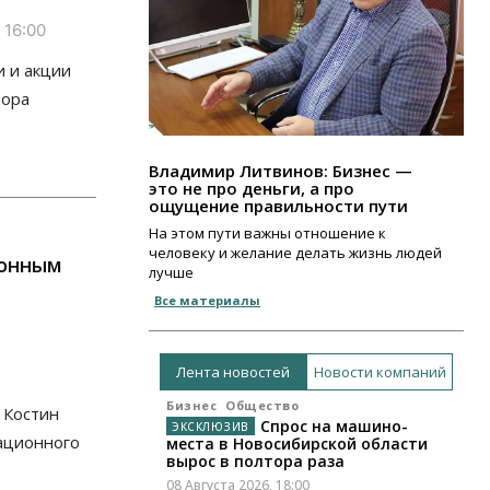
 16:00
и и акции
тора
Владимир Литвинов: Бизнес —
это не про деньги, а про
ощущение правильности пути
На этом пути важны отношение к
человеку и желание делать жизнь людей
ионным
лучше
Все материалы
Лента новостей
Новости компаний
Бизнес
Общество
 Костин
Спрос на машино-
ационного
места в Новосибирской области
вырос в полтора раза
08 Августа 2026, 18:00