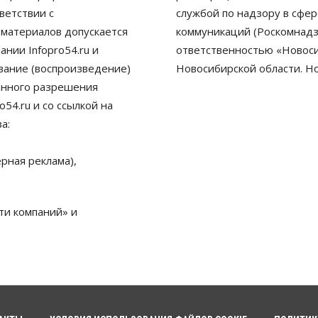
ветствии с
службой по надзору в сфе
 материалов допускается
коммуникаций (Роскомнадз
нии Infopro54.ru и
ответственностью «Новосиб
ование (воспроизведение)
Новосибирской области. Н
енного разрешения
54.ru и со ссылкой на
а:
рная реклама),
ти компаний» и