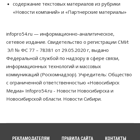
содержание текстовых материалов из рубрики
Телекоммуникации
«Новости компаний» и «Партнерские материалы»
В 16 населённых пунктах Мошковского района
модернизировали мобильную связь
06 Августа 2026, 11:35
infopro54.ru — информационно-аналитическое,
Бизнес
Право&Порядок
ПроБизнес
сетевое издание. Свидетельство о регистрации СМИ:
Злоумышленники опять атакуют
новосибирские компании через электронную
ЭЛ № ФС 77 – 78381 от 29.05.2020 г, выдано
почту
Федеральной службой по надзору в сфере связи,
06 Августа 2026, 11:00
информационных технологий и массовых
коммуникаций (Роскомнадзор). Учредитель: Общество
Общество
Медики готовятся к второму пику активности
с ограниченной ответственностью «Новосибирск
клещей в Новосибирской области
Медиа» Infopro54.ru - Новости Новосибирска и
06 Августа 2026, 10:00
Новосибирской области. Новости Сибири.
Общество
Из-за жары в Европе оливковое масло
в Новосибирске может снова подорожать
06 Августа 2026, 09:00
Бизнес
Недвижимость
РЕКЛАМОДАТЕЛЯМ
ПРАВИЛА САЙТА
КОНТАКТЫ