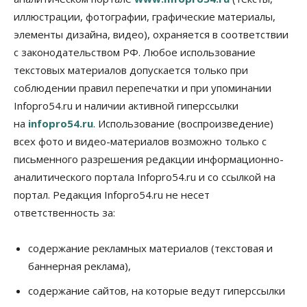
выпуск бензина «Евро-3»
иллюстрации, фотографии, графические материалы,
06 Августа 2026, 14:00
элементы дизайна, видео), охраняется в соответствии
Общество
с законодательством РФ. Любое использование
«За тех, у кого от 270 баллов,
настоящая борьба»: вузы настойчиво
текстовых материалов допускается только при
обзванивают новосибирских высокобалльников
соблюдении правил перепечатки и при упоминании
перед зачислением
Infopro54.ru и наличии активной гиперссылки
06 Августа 2026, 13:00
на
infopro54.ru
. Использование (воспроизведение)
Власть
всех фото и видео-материалов возможно только с
Режим ЧС ввели в Омской области из-за засухи
письменного разрешения редакции информационно-
06 Августа 2026, 12:15
аналитического портала Infopro54.ru и со ссылкой на
Власть
Общество
портал. Редакция Infopro54.ru не несет
Новосибирск готовится к визиту Владимира
ответственность за:
Путина
06 Августа 2026, 12:05
содержание рекламных материалов (текстовая и
Бизнес
Недвижимость
Общество
баннерная реклама),
Росреестр назвал главные причины
отказов в регистрации недвижимости в НСО
содержание сайтов, на которые ведут гиперссылки
06 Августа 2026, 12:00