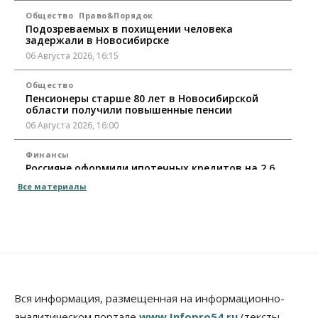
Общество
Право&Порядок
Подозреваемых в похищении человека
задержали в Новосибирске
06 Августа 2026, 16:15
Общество
Пенсионеры старше 80 лет в Новосибирской
области получили повышенные пенсии
06 Августа 2026, 16:00
Финансы
Россияне оформили ипотечных кредитов на 2,6
трлн рублей
Все материалы
06 Августа 2026, 15:53
Власть
Думская гонка в Новосибирской области
обойдется без самовыдвиженцев
06 Августа 2026, 15:00
Бизнес
Власть
Общество
Вся информация, размещенная на информационно-
Правительство России продлило разрешение на
аналитическом портале
www.Infopro54.ru
(тексты,