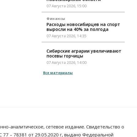
07 Августа 2026, 15:00
Финансы
Расходы новосибирцев на спорт
выросли на 40% за полгода
07 Августа 2026, 14:35
Сибирские аграрии увеличивают
посевы горчицы
07 Августа 2026, 14:00
Все материалы
Власть
В Новосибирске многодетным
семьям вручили сертификаты на
покупку автомобилей
07 Августа 2026, 13:55
Авто
Общество
Треть автовладельцев в
Новосибирской области
«поставили машины на прикол»
нно-аналитическое, сетевое издание. Свидетельство о
07 Августа 2026, 13:00
 77 – 78381 от 29.05.2020 г, выдано Федеральной