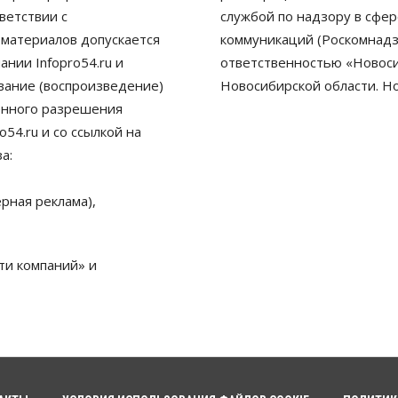
ветствии с
службой по надзору в сфе
 материалов допускается
коммуникаций (Роскомнадз
нии Infopro54.ru и
ответственностью «Новосиб
ование (воспроизведение)
Новосибирской области. Н
енного разрешения
54.ru и со ссылкой на
а:
рная реклама),
ти компаний» и