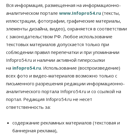
на выходных
Вся информация, размещенная на информационно-
07 Августа 2026, 12:00
аналитическом портале
www.Infopro54.ru
(тексты,
Общество
иллюстрации, фотографии, графические материалы,
Жители Новосибирска смогут добровольно
элементы дизайна, видео), охраняется в соответствии
повысить свою пенсию
с законодательством РФ. Любое использование
07 Августа 2026, 11:30
текстовых материалов допускается только при
Общество
соблюдении правил перепечатки и при упоминании
Деньгами будут распоряжаться дети: в десяти
Infopro54.ru и наличии активной гиперссылки
школах Новосибирской области введут
инициативное бюджетирование
на
infopro54.ru
. Использование (воспроизведение)
07 Августа 2026, 11:00
всех фото и видео-материалов возможно только с
письменного разрешения редакции информационно-
Общество
Право&Порядок
В Новосибирске руководителя отдела полиции
аналитического портала Infopro54.ru и со ссылкой на
заключили под стражу
портал. Редакция Infopro54.ru не несет
07 Августа 2026, 10:15
ответственность за:
Общество
Недели жары повлияли на урожай в
содержание рекламных материалов (текстовая и
Новосибирской области, но режима ЧС не будет
баннерная реклама),
07 Августа 2026, 10:00