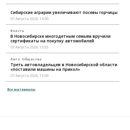
Сибирские аграрии увеличивают посевы горчицы
07 Августа 2026, 14:00
Власть
В Новосибирске многодетным семьям вручили
сертификаты на покупку автомобилей
07 Августа 2026, 13:55
Авто
Общество
Треть автовладельцев в Новосибирской области
«поставили машины на прикол»
07 Августа 2026, 13:00
Власть
Все материалы
Школы, библиотеки, пешеходные тротуары:
депутаты Госдумы контролируют работы на
социальных объектах
07 Августа 2026, 12:35
Общество
Синоптики рассказали о погоде в Новосибирске