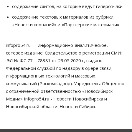
содержание сайтов, на которые ведут гиперссылки
Бизнес
Право&Порядок
Предприятия Новосибирска
содержание текстовых материалов из рубрики
выстраивают системы защиты от атак БПЛА
«Новости компаний» и «Партнерские материалы»
07 Августа 2026, 09:00
Бизнес
По «Сибэлектротерму» выдали исполнительные
infopro54.ru — информационно-аналитическое,
листы на полмиллиарда рублей
сетевое издание. Свидетельство о регистрации СМИ:
07 Августа 2026, 08:00
ЭЛ № ФС 77 – 78381 от 29.05.2020 г, выдано
Бизнес
Власть
Медицина
Общество
Федеральной службой по надзору в сфере связи,
Искусственный интеллект предлагают
информационных технологий и массовых
привлекать к разработке новых лекарств в
России
коммуникаций (Роскомнадзор). Учредитель: Общество
06 Августа 2026, 19:00
с ограниченной ответственностью «Новосибирск
Медиа» Infopro54.ru - Новости Новосибирска и
Мировые И Федеральные Новости
Россия построит в Киргизии новый кампус КРСУ:
Новосибирской области. Новости Сибири.
30 гектаров, 15 тысяч студентов и 30 миллиардов
рублей
06 Августа 2026, 18:40