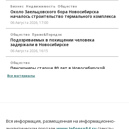
Бизнес
Недвижимость
Общество
Около Заельцовского бора Новосибирска
началось строительство термального комплекса
06 Августа 2026, 17:00
Общество
Право&Порядок
Подозреваемых в похищении человека
задержали в Новосибирске
06 Августа 2026, 16:15
Общество
Пенсионеры старше 80 лет в Новосибирской
области получили повышенные пенсии
Все материалы
06 Августа 2026, 16:00
Финансы
Россияне оформили ипотечных кредитов на 2,6
трлн рублей
06 Августа 2026, 15:53
Власть
Вся информация, размещенная на информационно-
Думская гонка в Новосибирской области
аналитическом портале
www.Infopro54.ru
(тексты,