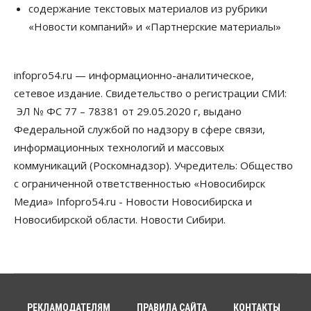
содержание текстовых материалов из рубрики
Бизнес
Недвижимость
Общество
«Новости компаний» и «Партнерские материалы»
Росреестр назвал главные причины
отказов в регистрации недвижимости в НСО
06 Августа 2026, 12:00
infopro54.ru — информационно-аналитическое,
Телекоммуникации
сетевое издание. Свидетельство о регистрации СМИ:
В 16 населённых пунктах Мошковского района
модернизировали мобильную связь
ЭЛ № ФС 77 – 78381 от 29.05.2020 г, выдано
06 Августа 2026, 11:35
Федеральной службой по надзору в сфере связи,
информационных технологий и массовых
Бизнес
Право&Порядок
ПроБизнес
коммуникаций (Роскомнадзор). Учредитель: Общество
Злоумышленники опять атакуют
новосибирские компании через электронную
с ограниченной ответственностью «Новосибирск
почту
Медиа» Infopro54.ru - Новости Новосибирска и
06 Августа 2026, 11:00
Новосибирской области. Новости Сибири.
Общество
Медики готовятся к второму пику активности
клещей в Новосибирской области
06 Августа 2026, 10:00
Общество
РЕКЛАМОДАТЕЛЯМ
ПРАВИЛА САЙТА
КОНТАКТЫ