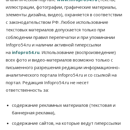
обойдется без самовыдвиженцев
иллюстрации, фотографии, графические материалы,
06 Августа 2026, 15:00
элементы дизайна, видео), охраняется в соответствии
Бизнес
Власть
Общество
с законодательством РФ. Любое использование
Правительство России продлило разрешение на
выпуск бензина «Евро-3»
текстовых материалов допускается только при
06 Августа 2026, 14:00
соблюдении правил перепечатки и при упоминании
Infopro54.ru и наличии активной гиперссылки
Общество
на
infopro54.ru
. Использование (воспроизведение)
«За тех, у кого от 270 баллов,
настоящая борьба»: вузы настойчиво
всех фото и видео-материалов возможно только с
обзванивают новосибирских высокобалльников
перед зачислением
письменного разрешения редакции информационно-
06 Августа 2026, 13:00
аналитического портала Infopro54.ru и со ссылкой на
портал. Редакция Infopro54.ru не несет
Власть
ответственность за:
Режим ЧС ввели в Омской области из-за засухи
06 Августа 2026, 12:15
содержание рекламных материалов (текстовая и
Власть
Общество
баннерная реклама),
Новосибирск готовится к визиту Владимира
Путина
содержание сайтов, на которые ведут гиперссылки
06 Августа 2026, 12:05