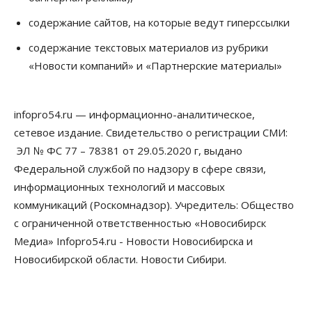
содержание сайтов, на которые ведут гиперссылки
Общество
Право&Порядок
В Новосибирске руководителя отдела полиции
содержание текстовых материалов из рубрики
заключили под стражу
«Новости компаний» и «Партнерские материалы»
07 Августа 2026, 10:15
Общество
Недели жары повлияли на урожай в
infopro54.ru — информационно-аналитическое,
Новосибирской области, но режима ЧС не будет
сетевое издание. Свидетельство о регистрации СМИ:
07 Августа 2026, 10:00
ЭЛ № ФС 77 – 78381 от 29.05.2020 г, выдано
Бизнес
Право&Порядок
Федеральной службой по надзору в сфере связи,
Предприятия Новосибирска
информационных технологий и массовых
выстраивают системы защиты от атак БПЛА
07 Августа 2026, 09:00
коммуникаций (Роскомнадзор). Учредитель: Общество
с ограниченной ответственностью «Новосибирск
Бизнес
Медиа» Infopro54.ru - Новости Новосибирска и
По «Сибэлектротерму» выдали исполнительные
листы на полмиллиарда рублей
Новосибирской области. Новости Сибири.
07 Августа 2026, 08:00
Бизнес
Власть
Медицина
Общество
Искусственный интеллект предлагают