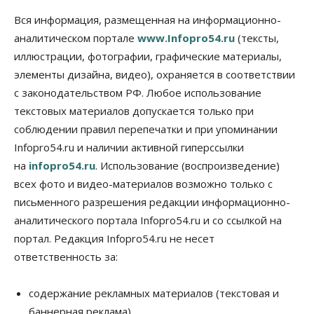
07 Августа 2026, 13:00
Вся информация, размещенная на информационно-
аналитическом портале
www.Infopro54.ru
(тексты,
Власть
иллюстрации, фотографии, графические материалы,
Школы, библиотеки, пешеходные тротуары:
депутаты Госдумы контролируют работы на
элементы дизайна, видео), охраняется в соответствии
социальных объектах
с законодательством РФ. Любое использование
07 Августа 2026, 12:35
текстовых материалов допускается только при
Общество
соблюдении правил перепечатки и при упоминании
Синоптики рассказали о погоде в Новосибирске
Infopro54.ru и наличии активной гиперссылки
на выходных
07 Августа 2026, 12:00
на
infopro54.ru
. Использование (воспроизведение)
всех фото и видео-материалов возможно только с
Общество
письменного разрешения редакции информационно-
Жители Новосибирска смогут добровольно
повысить свою пенсию
аналитического портала Infopro54.ru и со ссылкой на
07 Августа 2026, 11:30
портал. Редакция Infopro54.ru не несет
ответственность за:
Общество
Деньгами будут распоряжаться дети: в десяти
школах Новосибирской области введут
содержание рекламных материалов (текстовая и
инициативное бюджетирование
баннерная реклама),
07 Августа 2026, 11:00