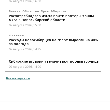
07 Августа 2026, 16:00
Власть
Общество
Право&Порядок
Роспотребнадзор изъял почти полторы тонны
мяса в Новосибирской области
07 Августа 2026, 15:00
Финансы
Расходы новосибирцев на спорт выросли на 40%
за полгода
07 Августа 2026, 14:35
Сибирские аграрии увеличивают посевы горчицы
07 Августа 2026, 14:00
Власть
Все материалы
В Новосибирске многодетным семьям вручили
сертификаты на покупку автомобилей
07 Августа 2026, 13:55
Авто
Общество
Треть автовладельцев в Новосибирской области
«поставили машины на прикол»