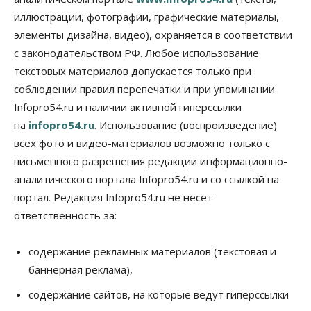
08 Августа 2026, 18:00
иллюстрации, фотографии, графические материалы,
элементы дизайна, видео), охраняется в соответствии
Общество
К современному юридическому образованию в
с законодательством РФ. Любое использование
России возникает много вопросов
текстовых материалов допускается только при
08 Августа 2026, 17:00
соблюдении правил перепечатки и при упоминании
Общество
Infopro54.ru и наличии активной гиперссылки
Новосибирские вузы опубликовали
на
infopro54.ru
. Использование (воспроизведение)
приказы о зачислении на бюджетные места
08 Августа 2026, 16:00
всех фото и видео-материалов возможно только с
письменного разрешения редакции информационно-
Общество
Технологии
аналитического портала Infopro54.ru и со ссылкой на
Искусственный интеллект впервые выписал
штраф за борщевик
портал. Редакция Infopro54.ru не несет
08 Августа 2026, 15:00
ответственность за:
Авто
Продажи подержанных электромобилей в
содержание рекламных материалов (текстовая и
Новосибирской области растут второй месяц
баннерная реклама),
08 Августа 2026, 13:00
содержание сайтов, на которые ведут гиперссылки
Бизнес
Общество