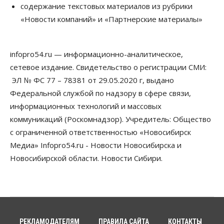
Детские центры Новосибирска
содержание текстовых материалов из рубрики
перегибают с «педагогикой успеха», считает
«Новости компаний» и «Партнерские материалы»
психолог
08 Августа 2026, 11:00
infopro54.ru — информационно-аналитическое,
Бизнес
Общество
Союз продавцов маркетплейсов
сетевое издание. Свидетельство о регистрации СМИ:
обратился в правительство РФ из-за атак на WB
ЭЛ № ФС 77 – 78381 от 29.05.2020 г, выдано
08 Августа 2026, 10:00
Федеральной службой по надзору в сфере связи,
Общество
информационных технологий и массовых
Новосибирцы будут получать квитанции за ЖКУ
коммуникаций (Роскомнадзор). Учредитель: Общество
по-новому
08 Августа 2026, 09:00
с ограниченной ответственностью «Новосибирск
Медиа» Infopro54.ru - Новости Новосибирска и
Бизнес
Новосибирской области. Новости Сибири.
В Новосибирской области резко
сократился грузооборот в автоперевозках
07 Августа 2026, 19:00
Общество
В Новосибирске прошёл митинг
против нового закона о памятниках
РЕКЛАМОДАТЕЛЯМ
ПРАВИЛА САЙТА
КОНТАКТЫ