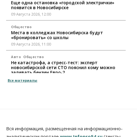
Еще одна остановка «городской электрички»
появится в Новосибирске
09 Августа 2026, 12:00
Общество
Места в колледжах Новосибирска будут
«бронировать» со школы
09 Августа 2026, 11:00
Авто
Общество
Не катастрофа, а стресс-тест: эксперт
новосибирской сети СТО пояснил кому можно
заливать бензин Евро‑2
09 Августа 2026, 10:00
Все материалы
Бизнес
Общество
Работодатели Новосибирска заявили в центры
занятости почти 32 тысячи вакансий
09 Августа 2026, 09:00
Бизнес
Общество
Спрос на машино-места в
Вся информация, размещенная на информационно-
Новосибирской области вырос в полтора раза
аналитическом портале
www.Infopro54.ru
(тексты,