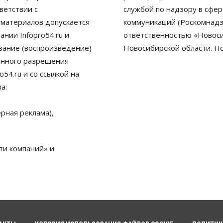
ветствии с
службой по надзору в сфе
 материалов допускается
коммуникаций (Роскомнадз
нии Infopro54.ru и
ответственностью «Новосиб
ование (воспроизведение)
Новосибирской области. Н
енного разрешения
54.ru и со ссылкой на
а:
рная реклама),
ти компаний» и