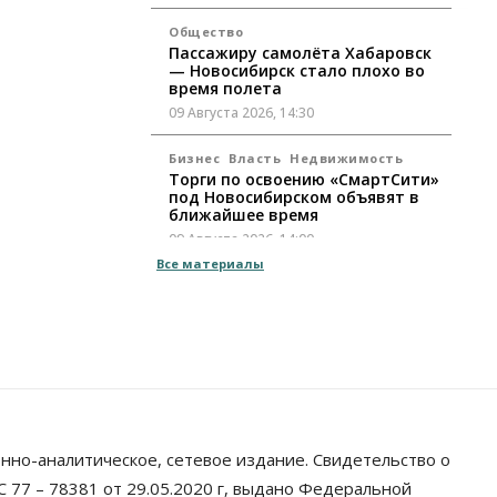
Общество
Пассажиру самолёта Хабаровск
— Новосибирск стало плохо во
время полета
09 Августа 2026, 14:30
Бизнес
Власть
Недвижимость
Торги по освоению «СмартСити»
под Новосибирском объявят в
ближайшее время
09 Августа 2026, 14:00
Все материалы
Общество
Экстренное предупреждение из-
за жары в Новосибирске
распространили спасатели
09 Августа 2026, 13:30
Власть
Город
Общество
Еще одна остановка «городской
электрички» появится в
нно-аналитическое, сетевое издание. Свидетельство о
Новосибирске
 77 – 78381 от 29.05.2020 г, выдано Федеральной
09 Августа 2026, 12:00