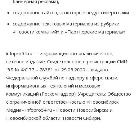
баннерная реклама),
07 Августа 2026, 10:15
содержание сайтов, на которые ведут гиперссылки
Общество
Недели жары повлияли на урожай в
содержание текстовых материалов из рубрики
Новосибирской области, но режима ЧС не будет
«Новости компаний» и «Партнерские материалы»
07 Августа 2026, 10:00
Бизнес
Право&Порядок
Предприятия Новосибирска
infopro54.ru — информационно-аналитическое,
выстраивают системы защиты от атак БПЛА
сетевое издание. Свидетельство о регистрации СМИ:
07 Августа 2026, 09:00
ЭЛ № ФС 77 – 78381 от 29.05.2020 г, выдано
Бизнес
Федеральной службой по надзору в сфере связи,
По «Сибэлектротерму» выдали исполнительные
информационных технологий и массовых
листы на полмиллиарда рублей
07 Августа 2026, 08:00
коммуникаций (Роскомнадзор). Учредитель: Общество
с ограниченной ответственностью «Новосибирск
Бизнес
Власть
Медицина
Общество
Медиа» Infopro54.ru - Новости Новосибирска и
Искусственный интеллект предлагают
привлекать к разработке новых лекарств в
Новосибирской области. Новости Сибири.
России
06 Августа 2026, 19:00