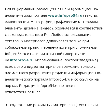
депутаты Госдумы контролируют работы на
социальных объектах
Вся информация, размещенная на информационно-
07 Августа 2026, 12:35
аналитическом портале
www.Infopro54.ru
(тексты,
Общество
иллюстрации, фотографии, графические материалы,
Синоптики рассказали о погоде в Новосибирске
элементы дизайна, видео), охраняется в соответствии
на выходных
с законодательством РФ. Любое использование
07 Августа 2026, 12:00
текстовых материалов допускается только при
Общество
соблюдении правил перепечатки и при упоминании
Жители Новосибирска смогут добровольно
Infopro54.ru и наличии активной гиперссылки
повысить свою пенсию
07 Августа 2026, 11:30
на
infopro54.ru
. Использование (воспроизведение)
всех фото и видео-материалов возможно только с
Общество
письменного разрешения редакции информационно-
Деньгами будут распоряжаться дети: в десяти
школах Новосибирской области введут
аналитического портала Infopro54.ru и со ссылкой на
инициативное бюджетирование
портал. Редакция Infopro54.ru не несет
07 Августа 2026, 11:00
ответственность за:
Общество
Право&Порядок
В Новосибирске руководителя отдела полиции
содержание рекламных материалов (текстовая и
заключили под стражу