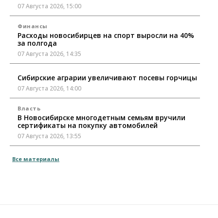
07 Августа 2026, 15:00
Финансы
Расходы новосибирцев на спорт выросли на 40%
за полгода
07 Августа 2026, 14:35
Сибирские аграрии увеличивают посевы горчицы
07 Августа 2026, 14:00
Власть
В Новосибирске многодетным семьям вручили
сертификаты на покупку автомобилей
07 Августа 2026, 13:55
Авто
Общество
Все материалы
Треть автовладельцев в Новосибирской области
«поставили машины на прикол»
07 Августа 2026, 13:00
Власть
Школы, библиотеки, пешеходные тротуары: