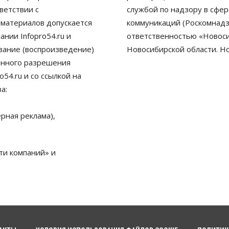
ветствии с
службой по надзору в сфе
 материалов допускается
коммуникаций (Роскомнадз
нии Infopro54.ru и
ответственностью «Новосиб
ование (воспроизведение)
Новосибирской области. Н
енного разрешения
54.ru и со ссылкой на
а:
рная реклама),
ти компаний» и