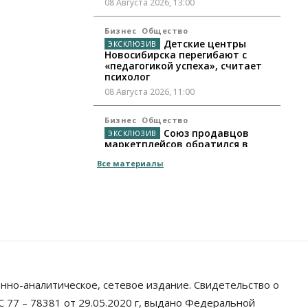
08 Августа 2026, 13:00
Бизнес
Общество
Детские центры
Новосибирска перегибают с
«педагогикой успеха», считает
психолог
08 Августа 2026, 11:00
Бизнес
Общество
Союз продавцов
маркетплейсов обратился в
правительство РФ из-за атак на
Все материалы
WB
08 Августа 2026, 10:00
Общество
Новосибирцы будут получать
квитанции за ЖКУ по-новому
08 Августа 2026, 09:00
Бизнес
нно-аналитическое, сетевое издание. Свидетельство о
В Новосибирской
области резко сократился
 77 – 78381 от 29.05.2020 г, выдано Федеральной