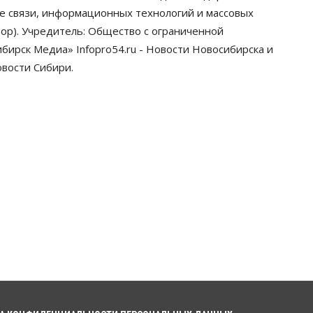
грузооборот в автоперевозках
ре связи, информационных технологий и массовых
07 Августа 2026, 19:00
ор). Учредитель: Общество с ограниченной
ирск Медиа» Infopro54.ru - Новости Новосибирска и
Общество
В Новосибирске
овости Сибири.
прошёл митинг против нового
закона о памятниках
07 Августа 2026, 18:00
Бизнес
В аэропорту Толмачёво
завершены работы по
бетонированию рулежных
дорожек
07 Августа 2026, 17:00
Бизнес
Недвижимость
Общество
Новосибирцы стали
реже оформлять дома по
упрощенной схеме
07 Августа 2026, 16:00
Власть
Общество
Право&Порядок
Роспотребнадзор изъял почти