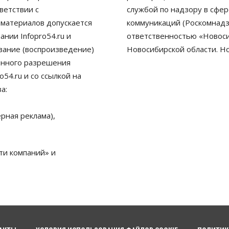
ветствии с
службой по надзору в сфе
 материалов допускается
коммуникаций (Роскомнадз
нии Infopro54.ru и
ответственностью «Новосиб
ование (воспроизведение)
Новосибирской области. Н
енного разрешения
54.ru и со ссылкой на
а:
рная реклама),
ти компаний» и