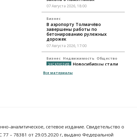
07 Августа 2026, 18:00
Бизнес
В аэропорту Толмачёво
завершены работы по
бетонированию рулежных
дорожек
07 Августа 2026, 17:00
Бизнес
Недвижимость
Общество
Новосибирцы стали
реже оформлять дома по
Все материалы
упрощенной схеме
07 Августа 2026, 16:00
Власть
Общество
Право&Порядок
Роспотребнадзор изъял почти
полторы тонны мяса в
Новосибирской области
07 Августа 2026, 15:00
нно-аналитическое, сетевое издание. Свидетельство о
Финансы
Расходы новосибирцев на спорт
 77 – 78381 от 29.05.2020 г, выдано Федеральной