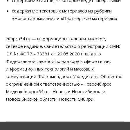
содержание сайтов, на которые ведут гиперссылки
Бизнес
Право&Порядок
Предприятия Новосибирска
содержание текстовых материалов из рубрики
выстраивают системы защиты от атак БПЛА
«Новости компаний» и «Партнерские материалы»
07 Августа 2026, 09:00
Бизнес
По «Сибэлектротерму» выдали исполнительные
infopro54.ru — информационно-аналитическое,
листы на полмиллиарда рублей
сетевое издание. Свидетельство о регистрации СМИ:
07 Августа 2026, 08:00
ЭЛ № ФС 77 – 78381 от 29.05.2020 г, выдано
Бизнес
Власть
Медицина
Общество
Федеральной службой по надзору в сфере связи,
Искусственный интеллект предлагают
информационных технологий и массовых
привлекать к разработке новых лекарств в
России
коммуникаций (Роскомнадзор). Учредитель: Общество
06 Августа 2026, 19:00
с ограниченной ответственностью «Новосибирск
Медиа» Infopro54.ru - Новости Новосибирска и
Мировые И Федеральные Новости
Россия построит в Киргизии новый кампус КРСУ:
Новосибирской области. Новости Сибири.
30 гектаров, 15 тысяч студентов и 30 миллиардов
рублей
06 Августа 2026, 18:40
Общество