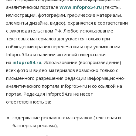
07 Августа 2026, 12:00
аналитическом портале
www.Infopro54.ru
(тексты,
Общество
иллюстрации, фотографии, графические материалы,
Жители Новосибирска смогут добровольно
элементы дизайна, видео), охраняется в соответствии
повысить свою пенсию
с законодательством РФ. Любое использование
07 Августа 2026, 11:30
текстовых материалов допускается только при
Общество
соблюдении правил перепечатки и при упоминании
Деньгами будут распоряжаться дети: в десяти
Infopro54.ru и наличии активной гиперссылки
школах Новосибирской области введут
инициативное бюджетирование
на
infopro54.ru
. Использование (воспроизведение)
07 Августа 2026, 11:00
всех фото и видео-материалов возможно только с
письменного разрешения редакции информационно-
Общество
Право&Порядок
В Новосибирске руководителя отдела полиции
аналитического портала Infopro54.ru и со ссылкой на
заключили под стражу
портал. Редакция Infopro54.ru не несет
07 Августа 2026, 10:15
ответственность за:
Общество
Недели жары повлияли на урожай в
содержание рекламных материалов (текстовая и
Новосибирской области, но режима ЧС не будет
баннерная реклама),
07 Августа 2026, 10:00