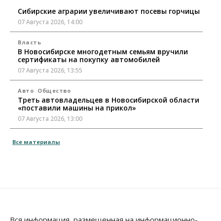
Сибирские аграрии увеличивают посевы горчицы
07 Августа 2026, 14:00
Власть
В Новосибирске многодетным семьям вручили
сертификаты на покупку автомобилей
07 Августа 2026, 13:55
Авто
Общество
Треть автовладельцев в Новосибирской области
«поставили машины на прикол»
07 Августа 2026, 13:00
Власть
Все материалы
Школы, библиотеки, пешеходные тротуары:
депутаты Госдумы контролируют работы на
социальных объектах
07 Августа 2026, 12:35
Общество
Синоптики рассказали о погоде в Новосибирске
на выходных
Вся информация, размещенная на информационно-