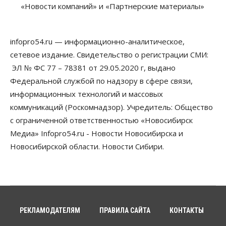
«Новости компаний» и «Партнерские материалы»
Росреестр назвал главные причины
отказов в регистрации недвижимости в НСО
06 Августа 2026, 12:00
infopro54.ru — информационно-аналитическое,
Телекоммуникации
сетевое издание. Свидетельство о регистрации СМИ:
В 16 населённых пунктах Мошковского района
модернизировали мобильную связь
ЭЛ № ФС 77 – 78381 от 29.05.2020 г, выдано
06 Августа 2026, 11:35
Федеральной службой по надзору в сфере связи,
информационных технологий и массовых
Бизнес
Право&Порядок
ПроБизнес
коммуникаций (Роскомнадзор). Учредитель: Общество
Злоумышленники опять атакуют
новосибирские компании через электронную
с ограниченной ответственностью «Новосибирск
почту
Медиа» Infopro54.ru - Новости Новосибирска и
06 Августа 2026, 11:00
Новосибирской области. Новости Сибири.
Общество
Медики готовятся к второму пику активности
клещей в Новосибирской области
06 Августа 2026, 10:00
Общество
РЕКЛАМОДАТЕЛЯМ
ПРАВИЛА САЙТА
КОНТАКТЫ
Из-за жары в Европе оливковое масло
в Новосибирске может снова подорожать