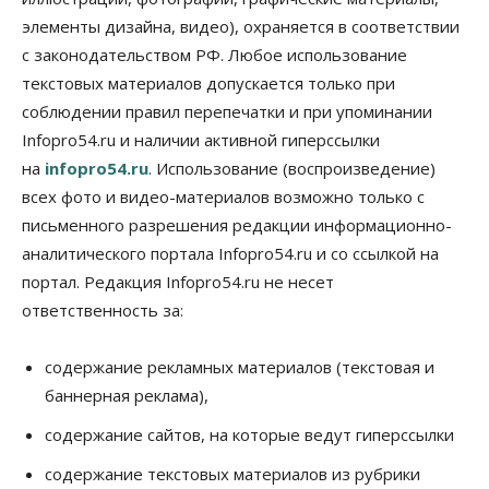
элементы дизайна, видео), охраняется в соответствии
Бизнес
Власть
Общество
с законодательством РФ. Любое использование
Правительство России продлило разрешение на
выпуск бензина «Евро-3»
текстовых материалов допускается только при
06 Августа 2026, 14:00
соблюдении правил перепечатки и при упоминании
Infopro54.ru и наличии активной гиперссылки
Общество
на
infopro54.ru
. Использование (воспроизведение)
«За тех, у кого от 270 баллов,
настоящая борьба»: вузы настойчиво
всех фото и видео-материалов возможно только с
обзванивают новосибирских высокобалльников
перед зачислением
письменного разрешения редакции информационно-
06 Августа 2026, 13:00
аналитического портала Infopro54.ru и со ссылкой на
портал. Редакция Infopro54.ru не несет
Власть
ответственность за:
Режим ЧС ввели в Омской области из-за засухи
06 Августа 2026, 12:15
содержание рекламных материалов (текстовая и
Власть
Общество
баннерная реклама),
Новосибирск готовится к визиту Владимира
Путина
содержание сайтов, на которые ведут гиперссылки
06 Августа 2026, 12:05
содержание текстовых материалов из рубрики
Бизнес
Недвижимость
Общество