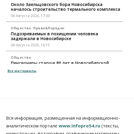
Около Заельцовского бора Новосибирска
началось строительство термального комплекса
06 Августа 2026, 17:00
Общество
Право&Порядок
Подозреваемых в похищении человека
задержали в Новосибирске
06 Августа 2026, 16:15
Общество
Пенсионеры старше 80 лет в Новосибирской
области получили повышенные пенсии
Все материалы
06 Августа 2026, 16:00
Финансы
Россияне оформили ипотечных кредитов на 2,6
трлн рублей
06 Августа 2026, 15:53
Власть
Вся информация, размещенная на информационно-
Думская гонка в Новосибирской области
аналитическом портале
www.Infopro54.ru
(тексты,
обойдется без самовыдвиженцев
иллюстрации, фотографии, графические материалы,
06 Августа 2026, 15:00