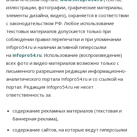
Общество
иллюстрации, фотографии, графические материалы,
Синоптики рассказали о погоде в Новосибирске
элементы дизайна, видео), охраняется в соответствии
на выходных
с законодательством РФ. Любое использование
07 Августа 2026, 12:00
текстовых материалов допускается только при
Общество
соблюдении правил перепечатки и при упоминании
Жители Новосибирска смогут добровольно
Infopro54.ru и наличии активной гиперссылки
повысить свою пенсию
07 Августа 2026, 11:30
на
infopro54.ru
. Использование (воспроизведение)
всех фото и видео-материалов возможно только с
Общество
письменного разрешения редакции информационно-
Деньгами будут распоряжаться дети: в десяти
школах Новосибирской области введут
аналитического портала Infopro54.ru и со ссылкой на
инициативное бюджетирование
портал. Редакция Infopro54.ru не несет
07 Августа 2026, 11:00
ответственность за:
Общество
Право&Порядок
В Новосибирске руководителя отдела полиции
содержание рекламных материалов (текстовая и
заключили под стражу
баннерная реклама),
07 Августа 2026, 10:15
содержание сайтов, на которые ведут гиперссылки
Общество
Недели жары повлияли на урожай в