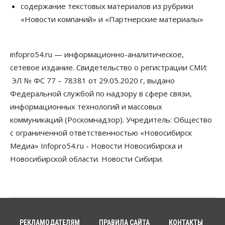
содержание текстовых материалов из рубрики
Новосибирской области, но режима ЧС не будет
«Новости компаний» и «Партнерские материалы»
07 Августа 2026, 10:00
Бизнес
Право&Порядок
Предприятия Новосибирска
infopro54.ru — информационно-аналитическое,
выстраивают системы защиты от атак БПЛА
сетевое издание. Свидетельство о регистрации СМИ:
07 Августа 2026, 09:00
ЭЛ № ФС 77 – 78381 от 29.05.2020 г, выдано
Бизнес
Федеральной службой по надзору в сфере связи,
По «Сибэлектротерму» выдали исполнительные
информационных технологий и массовых
листы на полмиллиарда рублей
07 Августа 2026, 08:00
коммуникаций (Роскомнадзор). Учредитель: Общество
с ограниченной ответственностью «Новосибирск
Бизнес
Власть
Медицина
Общество
Медиа» Infopro54.ru - Новости Новосибирска и
Искусственный интеллект предлагают
привлекать к разработке новых лекарств в
Новосибирской области. Новости Сибири.
России
06 Августа 2026, 19:00
Мировые И Федеральные Новости
Россия построит в Киргизии новый кампус КРСУ:
30 гектаров, 15 тысяч студентов и 30 миллиардов
рублей
РЕКЛАМОДАТЕЛЯМ
ПРАВИЛА САЙТА
КОНТАКТЫ