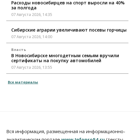
Расходы новосибирцев на спорт выросли на 40%
за полгода
07 Августа 2026, 14:35
Сибирские аграрии увеличивают посевы горчицы
07 Августа 2026, 14:00
Власть
В Новосибирске многодетным семьям вручили
сертификаты на покупку автомобилей
07 Августа 2026, 13:55
Авто
Общество
Все материалы
Треть автовладельцев в Новосибирской области
«поставили машины на прикол»
07 Августа 2026, 13:00
Власть
Школы, библиотеки, пешеходные тротуары:
депутаты Госдумы контролируют работы на
социальных объектах
Вся информация, размещенная на информационно-
07 Августа 2026, 12:35
аналитическом портале
www.Infopro54.ru
(тексты,