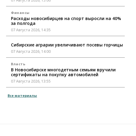
07 Августа 2026, 15:00
Финансы
Расходы новосибирцев на спорт выросли на 40%
за полгода
07 Августа 2026, 14:35
Сибирские аграрии увеличивают посевы горчицы
07 Августа 2026, 14:00
Власть
В Новосибирске многодетным семьям вручили
сертификаты на покупку автомобилей
07 Августа 2026, 13:55
Авто
Общество
Все материалы
Треть автовладельцев в Новосибирской области
«поставили машины на прикол»
07 Августа 2026, 13:00
Власть
Школы, библиотеки, пешеходные тротуары:
депутаты Госдумы контролируют работы на