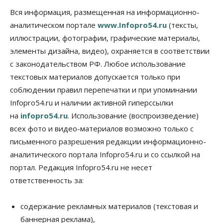
социальных объектах
Вся информация, размещенная на информационно-
07 Августа 2026, 12:35
аналитическом портале
www.Infopro54.ru
(тексты,
Общество
иллюстрации, фотографии, графические материалы,
Синоптики рассказали о погоде в Новосибирске
элементы дизайна, видео), охраняется в соответствии
на выходных
с законодательством РФ. Любое использование
07 Августа 2026, 12:00
текстовых материалов допускается только при
Общество
соблюдении правил перепечатки и при упоминании
Жители Новосибирска смогут добровольно
Infopro54.ru и наличии активной гиперссылки
повысить свою пенсию
07 Августа 2026, 11:30
на
infopro54.ru
. Использование (воспроизведение)
всех фото и видео-материалов возможно только с
Общество
письменного разрешения редакции информационно-
Деньгами будут распоряжаться дети: в десяти
школах Новосибирской области введут
аналитического портала Infopro54.ru и со ссылкой на
инициативное бюджетирование
портал. Редакция Infopro54.ru не несет
07 Августа 2026, 11:00
ответственность за:
Общество
Право&Порядок
В Новосибирске руководителя отдела полиции
содержание рекламных материалов (текстовая и
заключили под стражу
баннерная реклама),
07 Августа 2026, 10:15