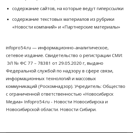
содержание сайтов, на которые ведут гиперссылки
Общество
Недели жары повлияли на урожай в
содержание текстовых материалов из рубрики
Новосибирской области, но режима ЧС не будет
«Новости компаний» и «Партнерские материалы»
07 Августа 2026, 10:00
Бизнес
Право&Порядок
Предприятия Новосибирска
infopro54.ru — информационно-аналитическое,
выстраивают системы защиты от атак БПЛА
сетевое издание. Свидетельство о регистрации СМИ:
07 Августа 2026, 09:00
ЭЛ № ФС 77 – 78381 от 29.05.2020 г, выдано
Бизнес
Федеральной службой по надзору в сфере связи,
По «Сибэлектротерму» выдали исполнительные
информационных технологий и массовых
листы на полмиллиарда рублей
07 Августа 2026, 08:00
коммуникаций (Роскомнадзор). Учредитель: Общество
с ограниченной ответственностью «Новосибирск
Бизнес
Власть
Медицина
Общество
Медиа» Infopro54.ru - Новости Новосибирска и
Искусственный интеллект предлагают
привлекать к разработке новых лекарств в
Новосибирской области. Новости Сибири.
России
06 Августа 2026, 19:00
Мировые И Федеральные Новости