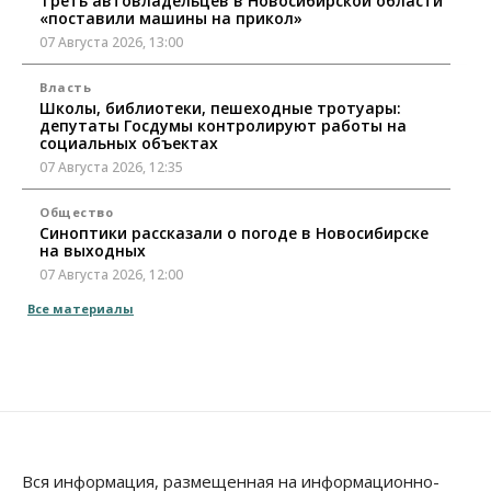
Треть автовладельцев в Новосибирской области
«поставили машины на прикол»
07 Августа 2026, 13:00
Власть
Школы, библиотеки, пешеходные тротуары:
депутаты Госдумы контролируют работы на
социальных объектах
07 Августа 2026, 12:35
Общество
Синоптики рассказали о погоде в Новосибирске
на выходных
07 Августа 2026, 12:00
Все материалы
Общество
Жители Новосибирска смогут добровольно
повысить свою пенсию
07 Августа 2026, 11:30
Общество
Деньгами будут распоряжаться дети: в десяти
школах Новосибирской области введут
Вся информация, размещенная на информационно-
инициативное бюджетирование