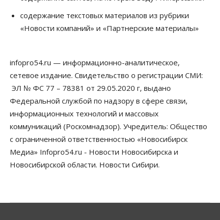
Искусственный интеллект предлагают
содержание текстовых материалов из рубрики
привлекать к разработке новых лекарств в
России
«Новости компаний» и «Партнерские материалы»
06 Августа 2026, 19:00
Мировые И Федеральные Новости
infopro54.ru — информационно-аналитическое,
Россия построит в Киргизии новый кампус КРСУ:
30 гектаров, 15 тысяч студентов и 30 миллиардов
сетевое издание. Свидетельство о регистрации СМИ:
рублей
ЭЛ № ФС 77 – 78381 от 29.05.2020 г, выдано
06 Августа 2026, 18:40
Федеральной службой по надзору в сфере связи,
Общество
информационных технологий и массовых
Новосибирским студентам помогают
коммуникаций (Роскомнадзор). Учредитель: Общество
адаптироваться к учебе через культуру
с ограниченной ответственностью «Новосибирск
06 Августа 2026, 18:00
Медиа» Infopro54.ru - Новости Новосибирска и
Бизнес
Власть
Недвижимость
Новосибирской области. Новости Сибири.
Застройщики продавливают компромиссы по
площади участков для КРТ в Новосибирске
06 Августа 2026, 17:30
Бизнес
Недвижимость
Общество
Около Заельцовского бора Новосибирска