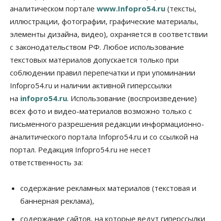
07 Августа 2026, 11:00
аналитическом портале
www.Infopro54.ru
(тексты,
иллюстрации, фотографии, графические материалы,
Общество
Право&Порядок
элементы дизайна, видео), охраняется в соответствии
В Новосибирске руководителя отдела полиции
заключили под стражу
с законодательством РФ. Любое использование
07 Августа 2026, 10:15
текстовых материалов допускается только при
соблюдении правил перепечатки и при упоминании
Общество
Infopro54.ru и наличии активной гиперссылки
Недели жары повлияли на урожай в
Новосибирской области, но режима ЧС не будет
на
infopro54.ru
. Использование (воспроизведение)
07 Августа 2026, 10:00
всех фото и видео-материалов возможно только с
письменного разрешения редакции информационно-
Бизнес
Право&Порядок
Предприятия Новосибирска
аналитического портала Infopro54.ru и со ссылкой на
выстраивают системы защиты от атак БПЛА
портал. Редакция Infopro54.ru не несет
07 Августа 2026, 09:00
ответственность за:
Бизнес
По «Сибэлектротерму» выдали исполнительные
содержание рекламных материалов (текстовая и
листы на полмиллиарда рублей
баннерная реклама),
07 Августа 2026, 08:00
содержание сайтов, на которые ведут гиперссылки
Бизнес
Власть
Медицина
Общество