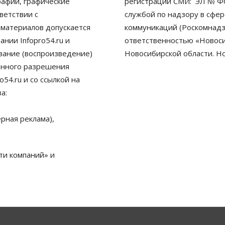
рафии, графические
регистрации СМИ: ЭЛ № ФС
ветствии с
службой по надзору в сфе
 материалов допускается
коммуникаций (Роскомнадз
нии Infopro54.ru и
ответственностью «Новосиб
ование (воспроизведение)
Новосибирской области. Н
енного разрешения
54.ru и со ссылкой на
а:
рная реклама),
ти компаний» и