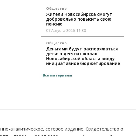
Общество
Жители Новосибирска смогут
добровольно повысить свою
пенсию
07 Августа 2026, 11:30
Общество
Деньгами будут распоряжаться
дети: в десяти школах
Новосибирской области введут
инициативное бюджетирование
07 Августа 2026, 11:00
Все материалы
Общество
Право&Порядок
В Новосибирске руководителя
отдела полиции заключили под
стражу
07 Августа 2026, 10:15
Общество
Недели жары
повлияли на урожай в
нно-аналитическое, сетевое издание. Свидетельство о
Новосибирской области, но