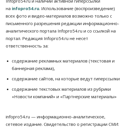
Infopro54.ru и наличии активной гиперссылки
Цены в ресторанах Новосибирска выросли на 8%
на
infopro54.ru
. Использование (воспроизведение)
10 Августа 2026, 13:00
всех фото и видео-материалов возможно только с
Власть
письменного разрешения редакции информационно-
Духовная и медицинская помощь: корабль-
аналитического портала Infopro54.ru и со ссылкой на
церковь посетит 50 поселений Новосибирской
области
портал. Редакция Infopro54.ru не несет
10 Августа 2026, 12:15
ответственность за:
Общество
В Новосибирской области число дел о
содержание рекламных материалов (текстовая и
банкротстве с начала года выросло на 7,2 %
баннерная реклама),
10 Августа 2026, 12:00
содержание сайтов, на которые ведут гиперссылки
Общество
НГУ обновил рекорд по числу абитуриентов
содержание текстовых материалов из рубрики
10 Августа 2026, 11:30
«Новости компаний» и «Партнерские материалы»
Общество
Полмиллиарда направят на доплаты
infopro54.ru — информационно-аналитическое,
начальникам полиции Новосибирской области
10 Августа 2026, 11:15
сетевое издание. Свидетельство о регистрации СМИ: