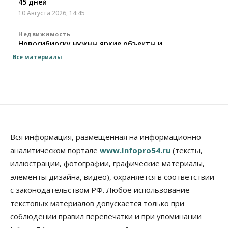
45 дней
10 Августа 2026, 14:45
Недвижимость
Новосибирску нужны яркие объекты и
градообразующие общественные здания
Все материалы
10 Августа 2026, 14:30
Общество
Предложения по строительству частных
бомбоубежищ появились на российском рынке
10 Августа 2026, 14:00
Бизнес
Общество
Вся информация, размещенная на информационно-
В Новосибирске сформировалось
аналитическом портале
www.Infopro54.ru
(тексты,
профессиональное сообщество стендап-комиков
иллюстрации, фотографии, графические материалы,
10 Августа 2026, 13:30
элементы дизайна, видео), охраняется в соответствии
Недвижимость
с законодательством РФ. Любое использование
Антон Рехтин: Вместе строим будущее
текстовых материалов допускается только при
10 Августа 2026, 13:15
соблюдении правил перепечатки и при упоминании
Бизнес
Общество