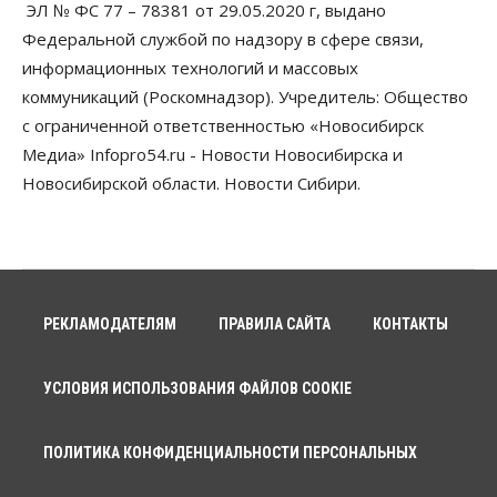
ЭЛ № ФС 77 – 78381 от 29.05.2020 г, выдано
Финансы
Федеральной службой по надзору в сфере связи,
ПСБ нарастил объемы факторинга МСБ в
Новосибирской области
информационных технологий и массовых
10 Августа 2026, 11:10
коммуникаций (Роскомнадзор). Учредитель: Общество
с ограниченной ответственностью «Новосибирск
Власть
Недвижимость
Общество
В Минстрое НСО объяснили, как планируют
Медиа» Infopro54.ru - Новости Новосибирска и
завершать долгострой на Серафимовича
Новосибирской области. Новости Сибири.
10 Августа 2026, 11:00
Бизнес
Город
Общество
Большая часть улиц в Новосибирске закрыта для
движения самокатов
10 Августа 2026, 10:00
РЕКЛАМОДАТЕЛЯМ
ПРАВИЛА САЙТА
КОНТАКТЫ
Медицина
Наука
Общество
Новосибирский «Вектор» проводит исследование
резистентности ВИЧ в трёх странах
УСЛОВИЯ ИСПОЛЬЗОВАНИЯ ФАЙЛОВ COOKIE
10 Августа 2026, 09:00
ПОЛИТИКА КОНФИДЕНЦИАЛЬНОСТИ ПЕРСОНАЛЬНЫХ
Власть
Общество
Суд отменил дисквалификацию
Валентина Пармона в кассации